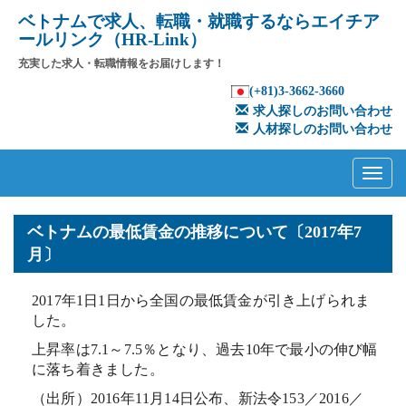
ベトナムで求人、転職・就職するならエイチア
ールリンク（HR-Link）
充実した求人・転職情報をお届けします！
(+81)3-3662-3660
求人探しのお問い合わせ
人材探しのお問い合わせ
Primary
Skip
to
Menu
content
ベトナムの最低賃金の推移について〔2017年7
月〕
2017年1日1日から全国の最低賃金が引き上げられま
した。
上昇率は7.1～7.5％となり、過去10年で最小の伸び幅
に落ち着きました。
（出所）2016年11月14日公布、新法令153／2016／