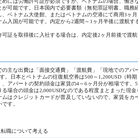
ためには労働許可証が必須ですが、ベトナムの場合、働き
とが可能です。日本国内で必要書類（無犯罪証明書、職務
し、ベトナム大使館、またはベトナムの空港にて商用3ヶ月
ナム入国が可能です。内定から2週間～1ヶ月半後に渡航す
許可証を取得後に入社する場合は、内定後2ヶ月前後で渡航
。
での主な出費は「面接交通費」「渡航費」「現地でのアパ
す。日本とベトナムの往復航空券は500～1,200USD（時
、アパートの契約頭金は家賃の4～6ヶ月分が相場です。50
る場合の頭金は2,000USDなのである程度まとまった現
ナムはクレジットカードが普及していないので、家賃をカ
いです。
ナム転職について考える