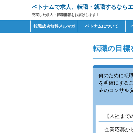
ベトナムで求人、転職・就職するならエイ
充実した求人・転職情報をお届けします！
Primary
Skip
転職成功無料メルマガ
ベトナムについて
to
Menu
content
転職の目標
何のために転
を明確にするこ
nkのコンサル
【入社まで
企業応募か