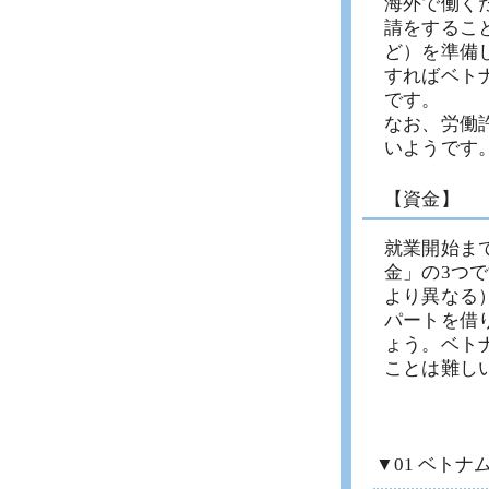
海外で働く
請をするこ
ど）を準備
すればベト
です。
なお、労働
いようです
【資金】
就業開始ま
金」の3つで
より異なる）
パートを借り
ょう。ベト
ことは難し
▼01 ベト