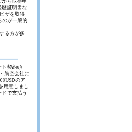
ながら取得申
経歴証明書な
ビザを取得
るのが一般的
する方が多
ート契約頭
期・航空会社に
0USDのア
金を用意しまし
ードで支払う