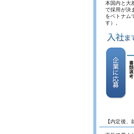
本国内と大
で採用が決
をベトナム
す）。
【内定後、