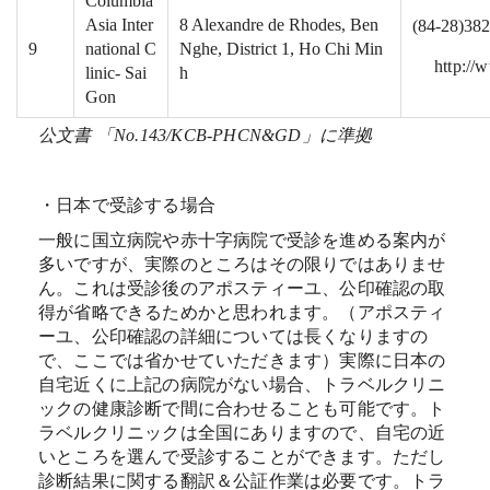
Columbia
Asia Inter
8 Alexandre de Rhodes, Ben
(84-28)38
9
national C
Nghe, District 1, Ho Chi Min
http://
linic- Sai
h
Gon
公文書
「No.143/KCB-PHCN&GD
」に準拠
・日本で受診する場合
一般に国立病院や赤十字病院で受診を進める案内が
多いですが、実際のところはその限りではありませ
ん。これは受診後のアポスティーユ、公印確認の取
得が省略できるためかと思われます。（アポスティ
ーユ、公印確認の詳細については長くなりますの
で、ここでは省かせていただきます）実際に日本の
自宅近くに上記の病院がない場合、トラベルクリニ
ックの健康診断で間に合わせることも可能です。ト
ラベルクリニックは全国にありますので、自宅の近
いところを選んで受診することができます。ただし
診断結果に関する翻訳＆公証作業は必要です。トラ