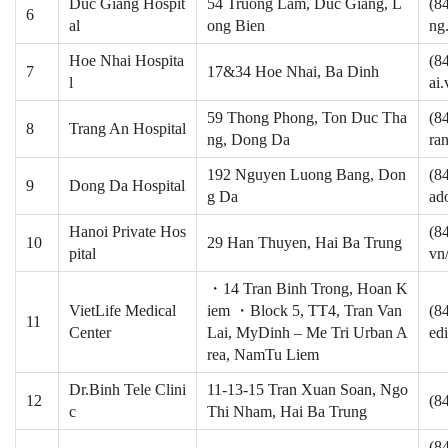
Duc Giang Hospit
54 Truong Lam, Duc Giang, L
(8
6
al
ong Bien
ng
Hoe Nhai Hospita
(8
7
17&34 Hoe Nhai, Ba Dinh
l
ai.
59 Thong Phong, Ton Duc Tha
(8
8
Trang An Hospital
ng, Dong Da
ra
192 Nguyen Luong Bang, Don
(8
9
Dong Da Hospital
g Da
ad
Hanoi Private Hos
(8
10
29 Han Thuyen, Hai Ba Trung
pital
vn
・14 Tran Binh Trong, Hoan K
VietLife Medical
iem ・Block 5, TT4, Tran Van
(8
11
Center
Lai, MyDinh – Me Tri Urban A
ed
rea, NamTu Liem
Dr.Binh Tele Clini
11-13-15 Tran Xuan Soan, Ngo
12
(8
c
Thi Nham, Hai Ba Trung
(8