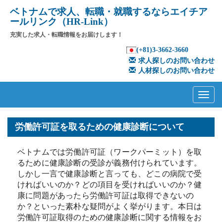
ベトナムで求人、転職・就職するならエイチア
ールリンク（HR-Link）
充実した求人・転職情報をお届けします！
(+81)3-3662-3660
求人探しのお問い合わせ
人材探しのお問い合わせ
Primary
Skip
to
Menu
content
労働許可証を取るための健康診断について
ベトナムでは労働許可証（ワークパーミット）を取
るために健康診断の受診が義務付けられています。
しかし一言で健康診断と言っても、どこの病院で受
ければいいのか？どの項目を受ければいいのか？健
康に問題があったら労働許可証は取得できないの
か？といった素朴な疑問がよく挙がります。本日は
労働許可証取得のための健康診断に関する情報をお