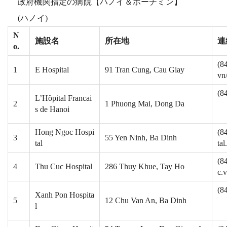
政府機関指定の病院【ハノイ＆ホーチミン】
(ハノイ)
N
施設名
所在地
連
o.
(8
1
E Hospital
91 Tran Cung, Cau Giay
vn
(8
L’Hôpital Francai
2
1 Phuong Mai, Dong Da
s de Hanoi
Hong Ngoc Hospi
(8
3
55 Yen Ninh, Ba Dinh
tal
tal
(8
4
Thu Cuc Hospital
286 Thuy Khue, Tay Ho
c.
(8
Xanh Pon Hospita
5
12 Chu Van An, Ba Dinh
l