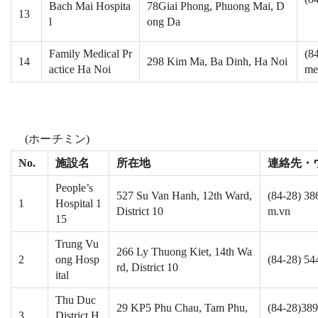
Bach Mai Hospita
78Giai Phong, Phuong Mai, D
13
l
ong Da
Family Medical Pr
(8
14
298 Kim Ma, Ba Dinh, Ha Noi
actice Ha Noi
me
(ホーチミン)
No.
施設名
所在地
連絡先・
People’s
527 Su Van Hanh, 12th Ward,
(84-28) 38
1
Hospital 1
District 10
m.vn
15
Trung Vu
266 Ly Thuong Kiet, 14th Wa
2
ong Hosp
(84-28) 54
rd, District 10
ital
Thu Duc
29 KP5 Phu Chau, Tam Phu,
(84-28)389
3
District H