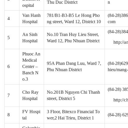
Thu Duc District
n
ospital
Van Hanh
781/B1-B3-B5 Le Hong Pho
(84-28)386
4
Hospital
ng street, Ward 12, District 10
com
(84-28)38
An Sinh
No.10 Tran Huy Lieu Street,
5
Hospital
Ward 12, Phu Nhuan District
http://
Phuoc An
Medical
95A Phan Dang Luu, Ward 7,
(84-28)629
6
Center –
Phu Nhuan District
hieu/mang-
Banch N
o.3
(84-28) 38
Cho Ray
No.201B Nguyen Chi Thanh
7
Hospital
street, District 5
http://c
FV Hospi
3 Floor, Bitexco Financial To
8
(84-28) 62
tal
wer,2 Hai Trieu, District 1