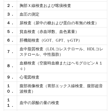
２．
胸部Ｘ線検査および喀痰検査
３．
血圧の測定
４．
尿検査（尿中の糖および蛋白の有無の検査）
５．
貧血検査（赤血球数、血色素量）
６．
肝機能検査（GOT、GPT、γ‐GTP）
血中脂質検査（LDLコレステロール、HDLコレ
７．
ステロール、中性脂肪）
血糖検査（空腹時血糖またはヘモグロビンＡ１
８．
ｃ）
９．
心電図検査
１
腹部画像検査（胃部エックス線検査、腹部超音
０．
波検査）
１
血中の尿酸の量の検査
１．