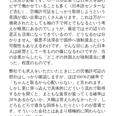
し注意が必要です。ローカル企業では日本人を旅行
ビザで働かせていることも多く（日本語センターな
ど含む）、労働許可証をしっかり取得しようという
意識が低い企業はたくさんあります。これは万が一
摘発されたとしても袖の下で何とでもなるという考
えが根底にあるのでしょうが、最近ではその辺りの
是正も活発になってきているので、どうなるかは分
かりません。最悪不法滞在で国外へ強制退去という
可能性もありえるわけです。そんな目にあった日本
人は経歴として一生ものの傷になるわけですが、当
の企業からしたら「どこぞの外国人が強制退去に遭
った」程度のものです。
弊社でも求人をいただいたときにこの労働許可証の
部分はしっかり確認しますが、ほぼ100％の確率で
「ちゃんと取るから心配いらない」と言われます。
しかし更に突っ込んで具体的にどういう流れで取得
するかを聞くと、まともな返答が返ってくる確率は
20％あるかないか。大概は答えられなかったり、し
どろもどろで適当な回答をしたりというのが普通で
す。そういった会社とはあまり積極的に関わらない