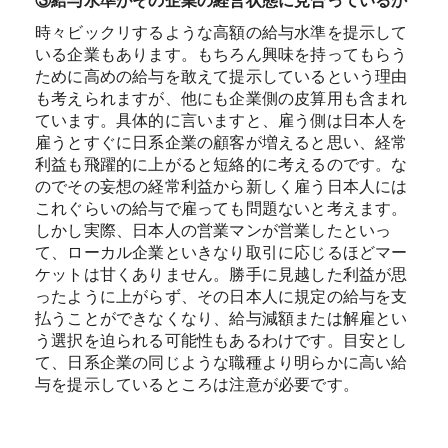
③給与水準がその企業の経営状態に見合っているか
時々ビックリするような高額の給与水準を提示して
いる企業もあります。もちろん興味を持ってもらう
ために高めの給与を敢えて提示しているという理由
も考えられますが、他にも企業側の皮算用も含まれ
ています。具体的に言いますと、雇う側は日本人を
雇うとすぐに日系企業の顧客が増えると思い、経常
利益も飛躍的に上がると短絡的に考えるのです。な
のでその妄想の経常利益から新しく雇う日本人には
これぐらいの給与で雇っても問題ないと考えます。
しかし実際、日本人の営業マンが営業したといっ
て、ローカル企業といきなり取引に応じるほどマー
ケットは甘くありません。勝手に見越した利益が思
ったように上がらず、その日本人に規定の給与を支
払うことができなくなり、給与減額または解雇とい
う選択を迫られる可能性もあるわけです。目安とし
て、日系企業の同じような職種より明らかに高い給
与を提示しているところは注意が必要です。