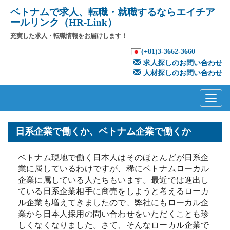
ベトナムで求人、転職・就職するならエイチア
ールリンク（HR-Link）
充実した求人・転職情報をお届けします！
(+81)3-3662-3660
求人探しのお問い合わせ
人材探しのお問い合わせ
Primary
Skip
to
Menu
content
日系企業で働くか、ベトナム企業で働くか
ベトナム現地で働く日本人はそのほとんどが日系企
業に属しているわけですが、稀にベトナムローカル
企業に属している人たちもいます。最近では進出し
ている日系企業相手に商売をしようと考えるローカ
ル企業も増えてきましたので、弊社にもローカル企
業から日本人採用の問い合わせをいただくことも珍
しくなくなりました。さて、そんなローカル企業で