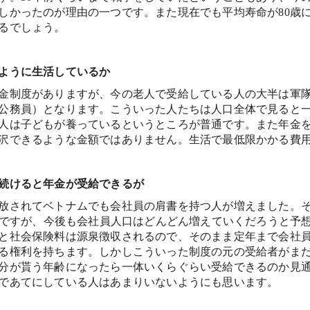
しかったのが理由の一つです。また現在でも平均寿命が80歳
るでしょう。
ように生活しているか
金制度がありますが、今の老人で受給している人の大半は軍
公務員）となります。こういった人たちは人口全体で見ると
人は子どもが養っているというところが普通です。また年金
沢できるような金額ではありません。生活で最低限かかる費
続けると年金が受給できるが
放されてベトナムでも会社員の肩書を持つ人が増えました。
の人ですが、今後も会社員人口はどんどん増えていくだろうと予
と社会保険料は源泉徴収されるので、そのまま定年まで会社
る権利を持ちます。しかしこういった制度の元の受給者がま
分が貰う年齢になったら一体いくらぐらい受給できるのか見
であてにしている人はあまりいないようにも思います。