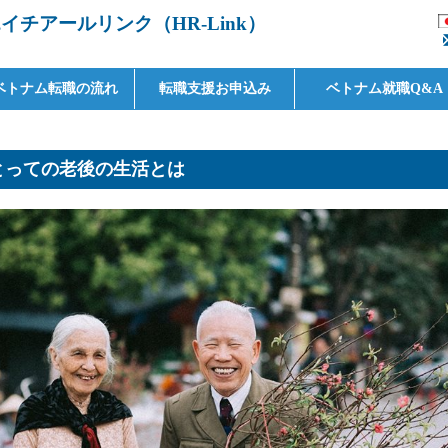
チアールリンク（HR-Link）
ベトナム転職の流れ
転職支援お申込み
ベトナム就職Q&A
とっての老後の生活とは