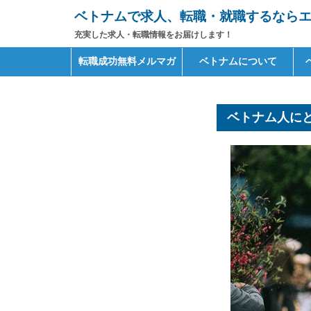
ベトナムで求人、転職・就職するならエイ
充実した求人・転職情報をお届けします！
Primary
Skip
転職成功無料メルマガ
ベトナムについて
to
Menu
content
ベトナム人に