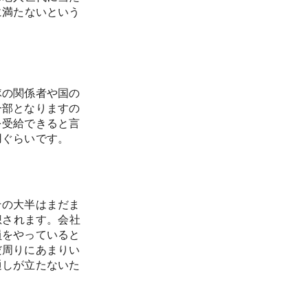
に満たないという
隊の関係者や国の
一部となりますの
を受給できると言
用ぐらいです。
その大半はまだま
想されます。会社
員をやっていると
だ周りにあまりい
通しが立たないた