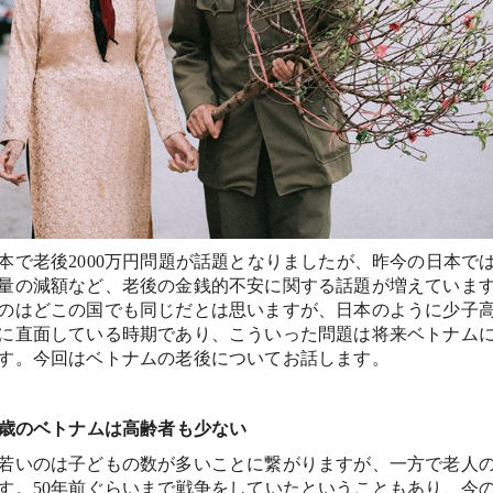
本で老後2000万円問題が話題となりましたが、昨今の日本で
量の減額など、老後の金銭的不安に関する話題が増えていま
のはどこの国でも同じだとは思いますが、日本のように少子
に直面している時期であり、こういった問題は将来ベトナム
す。今回はベトナムの老後についてお話します。
9歳のベトナムは高齢者も少ない
若いのは子どもの数が多いことに繋がりますが、一方で老人
す。50年前ぐらいまで戦争をしていたということもあり、今