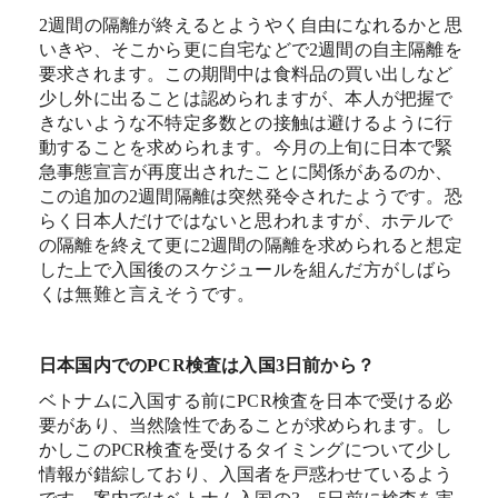
2週間の隔離が終えるとようやく自由になれるかと思
いきや、そこから更に自宅などで2週間の自主隔離を
要求されます。この期間中は食料品の買い出しなど
少し外に出ることは認められますが、本人が把握で
きないような不特定多数との接触は避けるように行
動することを求められます。今月の上旬に日本で緊
急事態宣言が再度出されたことに関係があるのか、
この追加の2週間隔離は突然発令されたようです。恐
らく日本人だけではないと思われますが、ホテルで
の隔離を終えて更に2週間の隔離を求められると想定
した上で入国後のスケジュールを組んだ方がしばら
くは無難と言えそうです。
日本国内でのPCR検査は入国3日前から？
ベトナムに入国する前にPCR検査を日本で受ける必
要があり、当然陰性であることが求められます。し
かしこのPCR検査を受けるタイミングについて少し
情報が錯綜しており、入国者を戸惑わせているよう