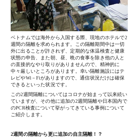
ベトナムでは海外から入国する際、現地のホテルで2
週間の隔離を求められます。この隔離期間中は一切
外に出ることが許されず、定期的な体温検査と健康
状態の申告、また朝、昼、晩の食事を除き他の人と
の直接的なやり取りがありませんので、精神的に
中々厳しいところがあります。幸い隔離施設にはテ
レビやWi－Fiがありますので、通信状況だけは確保
できるといった状況です。
この2週間隔離についてはコロナが始まって以来続い
ていますが、その他に追加の2週間隔離や日本国内で
のPCR検査について挙がってきている事例について
ご紹介します。
2週間の隔離から更に追加の自主隔離！？