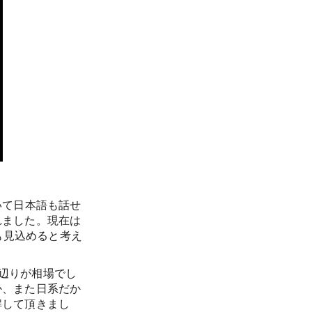
いて日本語も話せ
れました。現在は
も見込めると考え
D辺りが相場でし
か、また日系だか
解して頂きまし