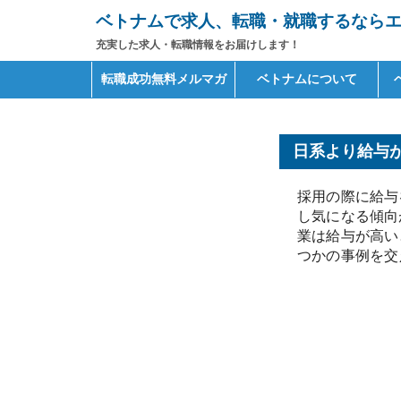
ベトナムで求人、転職・就職するならエイ
充実した求人・転職情報をお届けします！
Primary
Skip
転職成功無料メルマガ
ベトナムについて
to
Menu
content
日系より給与
採用の際に給与
し気になる傾向
業は給与が高い
つかの事例を交