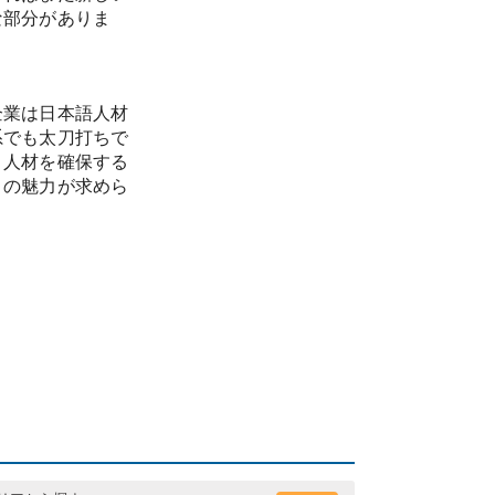
な部分がありま
企業は日本語人材
系でも太刀打ちで
Ｔ人材を確保する
との魅力が求めら