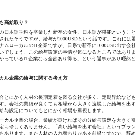
も高給取り？
の日本語学科を卒業した新卒の女性。日本語が堪能というこ
されたそうですが、給与が1000USDという話です。これには
ナムローカルのIT企業ですが、日系で新卒に1000USD出す会
いでしょう。この給与設定の事情が気になるところではあり
かっているIT企業なら全然あり得る」という返事があり唖然
カル企業の給与に関する考え方
合とにかく人材の長期定着を図る会社が多く、定期昇給など
す。会社の業績が良くても相場から大きく逸脱した給与を出
給与設定についてもとにかく相場を重視します。
ーカル企業の場合、業績が良ければその分給与設定を大きく
定も珍しくありません。「高い給与を出す会社」というブラ
もあります。また人材の入れ替わりがある前提ですので、辞