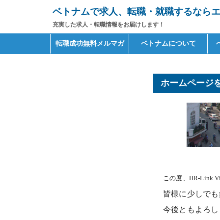
ベトナムで求人、転職・就職するならエイ
充実した求人・転職情報をお届けします！
Primary
Skip
転職成功無料メルマガ
ベトナムについて
to
Menu
content
ホームページ
この度、HR-Link.
皆様に少しでも
今後ともよろし