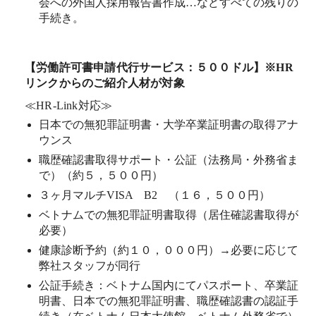
会への外国人採用報告書作成…などすべての残りの
手続き。
【労働許可書申請代行サービス：５００ドル】※HR
リンクからのご紹介人材が対象
≪HR-Link対応≫
日本での無犯罪証明書・大学卒業証明書の取得アナ
ウンス
職歴確認書取得サポート・公証（法務局・外務省ま
で）（約５，５００円）
３ヶ月マルチVISA B2 （１６，５００円）
ベトナムでの無犯罪証明書取得（居住確認書取得が
必要）
健康診断予約（約１０，０００円）→必要に応じて
弊社スタッフが同行
公証手続き：ベトナム国内にてパスポート、卒業証
明書、日本での無犯罪証明書、職歴確認書の認証手