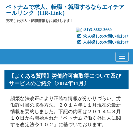
ベトナムで求人、転職・就職するならエイチア
ールリンク（HR-Link）
充実した求人・転職情報をお届けします！
(+81)3-3662-3660
求人探しのお問い合わせ
人材探しのお問い合わせ
Primary
Skip
to
Menu
content
【よくある質問】労働許可書取得について及び
サービスのご紹介〔2014年11月〕
頻繁な法改正により正確な情報が分かりづらい、労
働許可書の取得方法。２０１４年１１月現在の最新
情報を要約しました。下記の内容は２０１４年３月
１０日から開始された「ベトナムで働く外国人に関
する改定法令１０２」に基づいております。