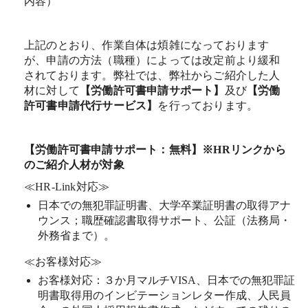
内容）
上記のとおり、作業自体は煩雑になっております
が、申請の方法（職種）によっては改定前より緩和
されております。弊社では、弊社からご紹介した人
材に対して
【労働許可書申請サポート】
及び
【労働
許可書申請代行サービス】
を行っております。
【労働許可書申請サポート：無料】※HRリンクから
のご紹介人材が対象
≪HR-Link対応≫
日本での無犯罪証明書、大学卒業証明書の取得アナ
ウンス；職歴確認書取得サポート、公証（法務局・
外務省まで）。
≪お客様対応≫
お客様対応：３か月マルチVISA、日本での無犯罪証
明書取得用のインビテーションレター作成、人民員