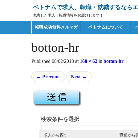
ベトナムで求人、転職・就職するならエイ
充実した求人・転職情報をお届けします！
Primary
Skip
転職成功無料メルマガ
ベトナムについて
to
Menu
content
botton-hr
Published
08/02/2013
at
168 × 62
in
botton-hr
←
Previous
Next
→
検索条件を選択
求人から探す
職種から