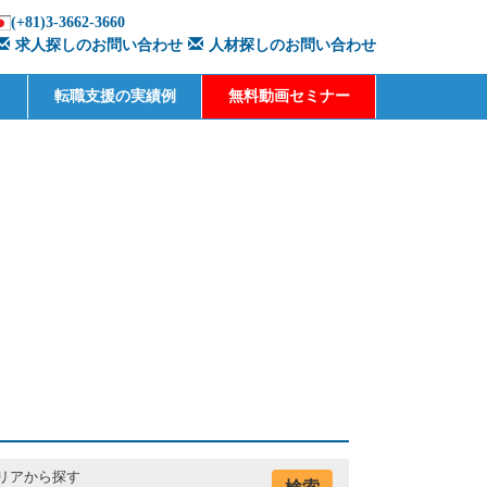
(+81)3-3662-3660
求人探しのお問い合わせ
人材探しのお問い合わせ
転職支援の実績例
無料動画セミナー
リアから探す