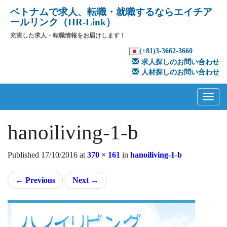
ベトナムで求人、転職・就職するならエイチア
ールリンク（HR-Link）
充実した求人・転職情報をお届けします！
(+81)3-3662-3660
求人探しのお問い合わせ
人材探しのお問い合わせ
Primary
Skip
to
Menu
content
hanoiliving-1-b
Published
17/10/2016
at
370 × 161
in
hanoiliving-1-b
←
Previous
Next
→