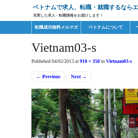
ベトナムで求人、転職・就職するならエイ
充実した求人・転職情報をお届けします！
Primary
Skip
転職成功無料メルマガ
ベトナムについて
to
Menu
content
Vietnam03-s
Published
04/02/2013
at
910 × 350
in
Vietnam03-s
←
Previous
Next
→