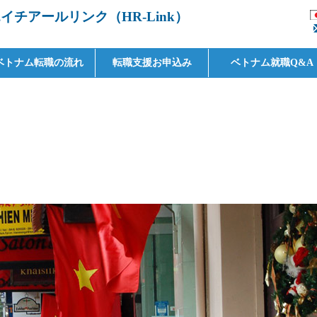
チアールリンク（HR-Link）
ベトナム転職の流れ
転職支援お申込み
ベトナム就職Q&A