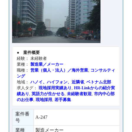
●
案件概要
経験： 未経験者
業種：
製造業／メーカー
職種：
営業（個人・法人）／海外営業
,
コンサルティ
ング
地域：
ハノイ、ハイフォン、近隣省
,
ベトナム北部
求人タグ：
現地採用実績あり
,
HR-Linkからの紹介実
績あり
,
英語力が生かせる
,
未経験者歓迎
,
市内中心部
のお仕事
,
現地採用
,
若手募集
案件番
A-247
号
業種
製造メーカー