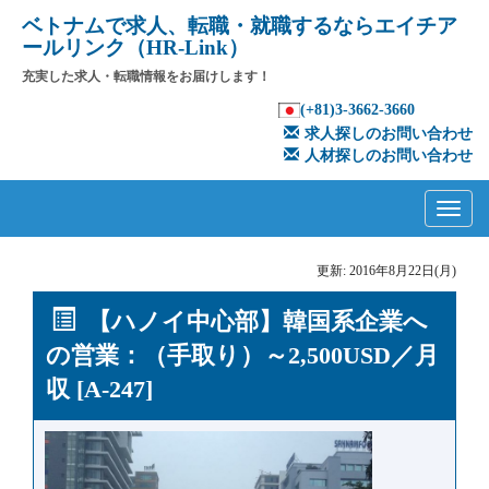
ベトナムで求人、転職・就職するならエイチア
ールリンク（HR-Link）
充実した求人・転職情報をお届けします！
(+81)3-3662-3660
求人探しのお問い合わせ
人材探しのお問い合わせ
Primary
Skip
to
Menu
content
更新: 2016年8月22日(月)
【ハノイ中心部】韓国系企業へ
の営業：（手取り）～2,500USD／月
収 [A-247]