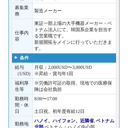
募集業
製造メーカー
務
東証一部上場の大手機器メーカー・ベ
トナム法人にて、韓国系企業を担当す
仕事内
る営業職です。
容
新規開拓をメインに行っていただきま
す。
条件
給与
月収：2,000USD〜3,000USD
（USD)
※昇給・賞与年1回
福利厚
※労働許可証の取得、現地での医療保
生等
険は会社負担
勤務時
8:00〜17:00
間・休
日
土日祝、初年度有給12日
ハノイ、ハイフォン、近隣省
,
ベトナム
勤務地
北部
ベトナム・ハノイ中心部