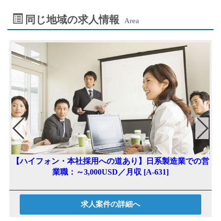
ai
se
eb
tt
同じ地域の求人情報
Area
l
n
oo
er
ge
k
r
【ハイフォン・本社採用への道あり】日系製造業での営
業職：～3,000USD／月収 [A-631]
求人案件の詳細へ