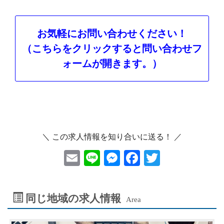
お気軽にお問い合わせください！
（こちらをクリックすると問い合わせフ
ォームが開きます。）
＼ この求人情報を知り合いに送る！ ／
E
Li
M
F
T
m
ne
es
ac
wi
ai
se
eb
tt
同じ地域の求人情報
Area
l
n
oo
er
ge
k