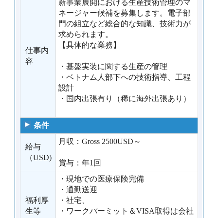
新事業展開における生産技術管理のマ
ネージャー候補を募集します。電子部
門の組立など総合的な知識、技術力が
求められます。
【具体的な業務】
仕事内
容
・基盤実装に関する生産の管理
・ベトナム人部下への技術指導、工程
設計
・国内出張有り（稀に海外出張あり）
条件
月収：Gross 2500USD～
給与
（USD)
賞与：年1回
・現地での医療保険完備
・通勤送迎
福利厚
・社宅、
生等
・ワークパーミット＆VISA取得は会社