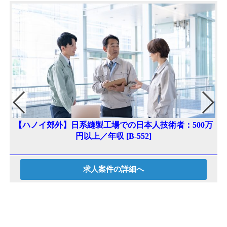
技
【ハノイ郊外】日系縫製工場での日本人技術者：500万
円以上／年収 [B-552]
求人案件の詳細へ