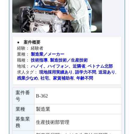
●
案件概要
経験： 経験者
業種：
製造業／メーカー
職種：
技術指導
,
製造技術／生産技術
地域：
ハノイ、ハイフォン、近隣省
,
ベトナム北部
求人タグ：
現地採用実績あり
,
語学力不問
,
送迎あり
,
残業少なめ
,
社宅、家賃補助有
,
年齢不問
案件番
B-362
号
業種
製造業
募集業
生産技術部管理
務