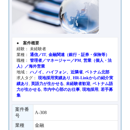
●
案件概要
経験： 未経験者
業種：
通信／IT
,
金融関連（銀行・証券・保険等）
職種：
管理者／マネージャー／PM
,
営業（個人・法
人）／海外営業
地域：
ハノイ、ハイフォン、近隣省
,
ベトナム北部
求人タグ：
現地採用実績あり
,
HR-Linkからの紹介実
績あり
,
英語力が生かせる
,
未経験者歓迎
,
ベトナム語
力が生かせる
,
市内中心部のお仕事
,
現地採用
,
若手募
集
案件番
A-308
号
業種
金融