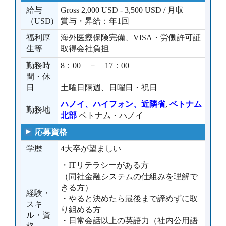
給与
Gross 2,000 USD - 3,500 USD / 月収
（USD)
賞与・昇給：年1回
福利厚
海外医療保険完備、VISA・労働許可証
生等
取得会社負担
勤務時
8：00 － 17：00
間・休
日
土曜日隔週、日曜日・祝日
ハノイ、ハイフォン、近隣省
,
ベトナム
勤務地
北部
ベトナム・ハノイ
応募資格
学歴
4大卒が望ましい
・ITリテラシーがある方
（同社金融システムの仕組みを理解で
きる方）
経験・
・やると決めたら最後まで諦めずに取
スキ
り組める方
ル・資
・日常会話以上の英語力（社内公用語