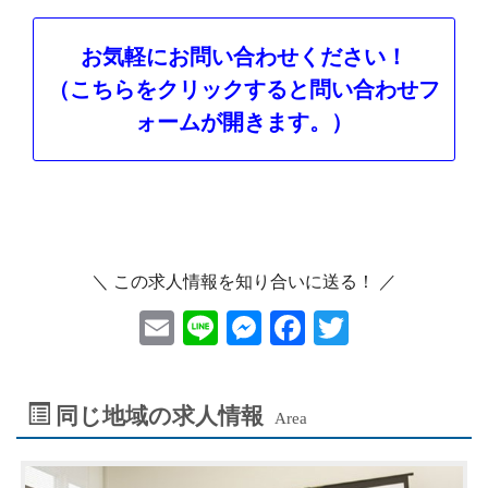
お気軽にお問い合わせください！
（こちらをクリックすると問い合わせフ
ォームが開きます。）
＼ この求人情報を知り合いに送る！ ／
E
Li
M
F
T
m
ne
es
ac
wi
ai
se
eb
tt
同じ地域の求人情報
Area
l
n
oo
er
ge
k