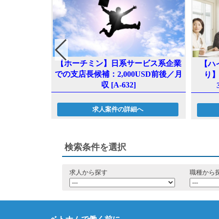
けシステム関
【ホーチミン】日系サービス系企業
【ハ
収 [A-624]
での支店長候補：2,000USD前後／月
り
収 [A-632]
へ
求人案件の詳細へ
検索条件を選択
求人から探す
職種から