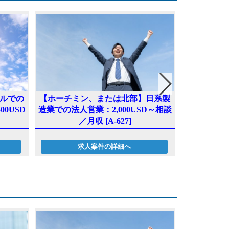
ルでの
【ホーチミン、または北部】日系製
【ハノイ】
0USD
造業での法人営業：2,000USD～相談
連の営業：～2,
／月収 [A-627]
求人案件の詳細へ