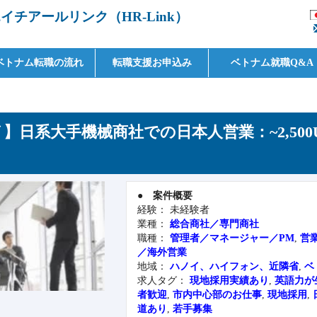
チアールリンク（HR-Link）
ベトナム転職の流れ
転職支援お申込み
ベトナム就職Q&A
】日系大手機械商社での日本人営業：~2,500
●
案件概要
経験： 未経験者
業種：
総合商社／専門商社
職種：
管理者／マネージャー／PM
,
営
／海外営業
地域：
ハノイ、ハイフォン、近隣省
,
ベ
求人タグ：
現地採用実績あり
,
英語力が
者歓迎
,
市内中心部のお仕事
,
現地採用
,
道あり
,
若手募集