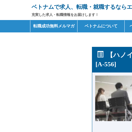
ベトナムで求人、転職・就職するならエイ
充実した求人・転職情報をお届けします！
Primary
Skip
転職成功無料メルマガ
ベトナムについて
to
Menu
content
【ハノイ
[A-556]