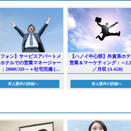
ge
k
r
イフォン】サービスアパートメ
【ハノイ中心部】外資系ホテ
＆ホテルでの営業マネージャー
営業＆マーケティング：～2,50
：2000USD～＋社宅完備 [A-
／月収 [A-628]
630]
求人案件の詳細へ
求人案件の詳細へ