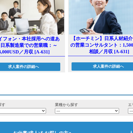
【ホーチミン】日系人材紹介
イフォン・本社採用への道あ
の営業コンサルタント：1,500
】日系製造業での営業職：～
相談／月収 [A-631]
3,000USD／月収 [A-631]
求人案件の詳細へ
求人案件の詳細へ
探す
業種から探す
エ