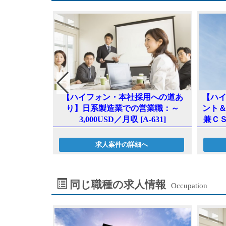
造業での営業
【ハ
【ハイフォン・本社採用への道あ
談※家賃補助有
ント
り】日系製造業での営業職：～
兼ＣＳ
3,000USD／月収 [A-631]
へ
求人案件の詳細へ
同じ職種の求人情報
Occupation