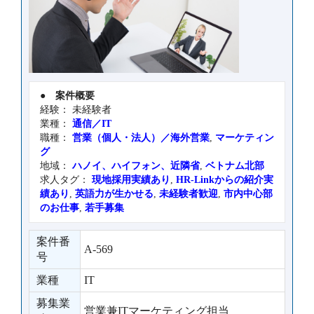
●
案件概要
経験： 未経験者
業種：
通信／IT
職種：
営業（個人・法人）／海外営業
,
マーケティン
グ
地域：
ハノイ、ハイフォン、近隣省
,
ベトナム北部
求人タグ：
現地採用実績あり
,
HR-Linkからの紹介実
績あり
,
英語力が生かせる
,
未経験者歓迎
,
市内中心部
のお仕事
,
若手募集
案件番
A-569
号
業種
IT
募集業
営業兼ITマーケティング担当