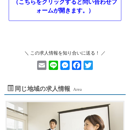
（こちらをクリックすると問い合わせフ
ォームが開きます。）
＼ この求人情報を知り合いに送る！ ／
E
Li
M
F
T
m
ne
es
ac
wi
ai
se
eb
tt
同じ地域の求人情報
Area
l
n
oo
er
ge
k
r