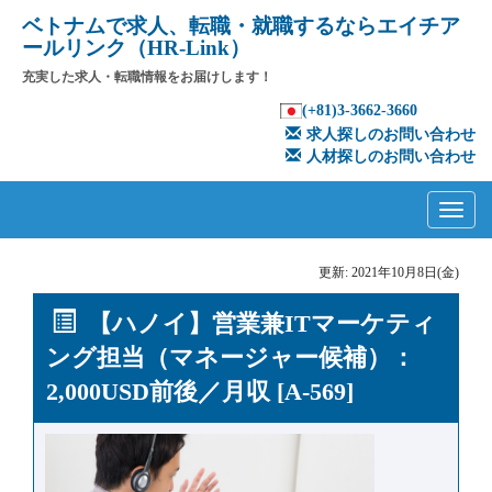
ベトナムで求人、転職・就職するならエイチア
ールリンク（HR-Link）
充実した求人・転職情報をお届けします！
(+81)3-3662-3660
求人探しのお問い合わせ
人材探しのお問い合わせ
Primary
Skip
to
Menu
content
更新: 2021年10月8日(金)
【ハノイ】営業兼ITマーケティ
ング担当（マネージャー候補）：
2,000USD前後／月収 [A-569]