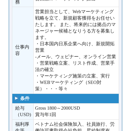
務
営業担当として、Webマーケティング
戦略を立て、新規顧客獲得をお任せい
たします。 また、将来的には拠点のマ
ネージャー候補となりうる方を募集し
ます。
・日本国内日系企業へ向け、新規開拓
仕事内
営業
容
-メール、ウェビナー、オンライン営業
・営業戦略立案、リスト作成、営業手
法の確立
・マーケティング施策の立案、実行
・WEBマーケティング（SEO対
策）・・・等々
条件
給与
Gross 1800～2000USD
（USD)
賞与年1回
福利厚
ベトナム社会保険加入、社員旅行、労
生等
働許可書取得会社負担、昇給制度有