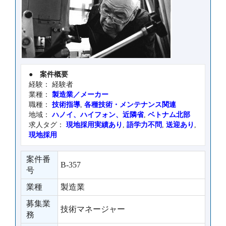
●
案件概要
経験： 経験者
業種：
製造業／メーカー
職種：
技術指導
,
各種技術・メンテナンス関連
地域：
ハノイ、ハイフォン、近隣省
,
ベトナム北部
求人タグ：
現地採用実績あり
,
語学力不問
,
送迎あり
,
現地採用
案件番
B-357
号
業種
製造業
募集業
技術マネージャー
務