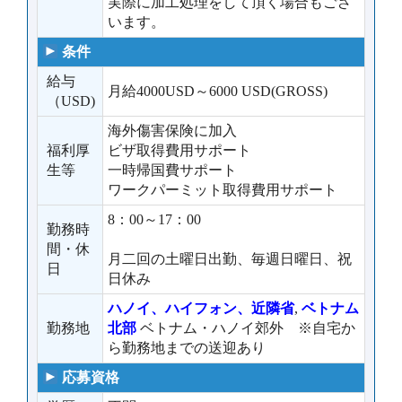
実際に加工処理をして頂く場合もござ
います。
条件
給与
月給4000USD～6000 USD(GROSS)
（USD)
海外傷害保険に加入
福利厚
ビザ取得費用サポート
生等
一時帰国費サポート
ワークパーミット取得費用サポート
8：00～17：00
勤務時
間・休
月二回の土曜日出勤、毎週日曜日、祝
日
日休み
ハノイ、ハイフォン、近隣省
,
ベトナム
勤務地
北部
ベトナム・ハノイ郊外 ※自宅か
ら勤務地までの送迎あり
応募資格