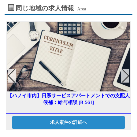
ai
se
eb
tt
同じ地域の求人情報
Area
l
n
oo
er
ge
k
r
【ハノイ市内】日系サービスアパートメントでの支配人
本
候補：給与相談 [B-561]
求人案件の詳細へ