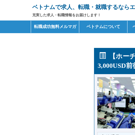
ベトナムで求人、転職・就職するならエイ
充実した求人・転職情報をお届けします！
Primary
Skip
転職成功無料メルマガ
ベトナムについて
to
Menu
content
【ホーチ
3,000USD