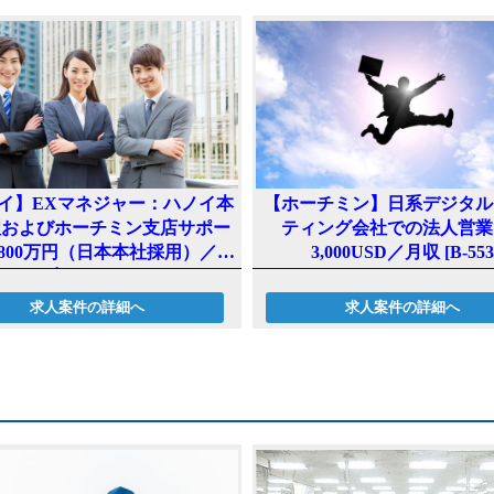
ge
k
r
イ】EXマネジャー：ハノイ本
【ホーチミン】日系デジタル
理およびホーチミン支店サポー
ティング会社での法人営業
800万円（日本本社採用）／年
3,000USD／月収 [B-553
収 [B-537]
求人案件の詳細へ
求人案件の詳細へ