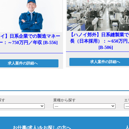
【ハノイ郊外】日系縫製業で
ノイ】日系企業での製造マネー
長（日本採用）：～650万円
：～750万円／年収 [B-556]
[B-506]
求人案件の詳細へ
求人案件の詳細へ
探す
業種から探す
エ
お仕事(求人)をお探しの方へ