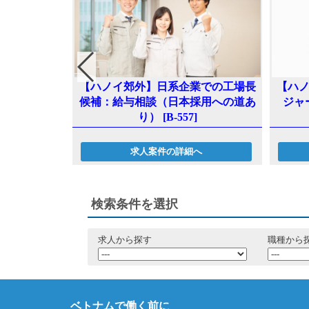
での営業兼工
【ハノイ郊外】日系企業での工場長
【ハ
＋住宅手当／月
候補：給与相談（日本採用への道あ
ジャー
り） [B-557]
へ
求人案件の詳細へ
検索条件を選択
求人から探す
職種から
ベトナムで働く前に