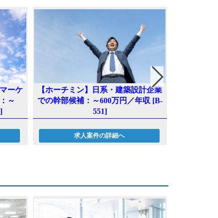
マーケ
【ホーチミン】日系・建築設計企業
【ホーチミ
：～
での幹部候補：～600万円／年収 [B-
人営業：～2,
]
551]
求人案件の詳細へ