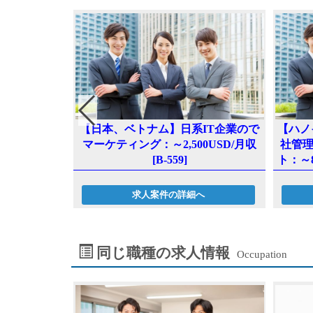
業でのプロジ
【日本、ベトナム】日系IT企業ので
【ハノ
500USD／
マーケティング：～2,500USD/月収
社管
[B-559]
ト：～
へ
求人案件の詳細へ
同じ職種の求人情報
Occupation