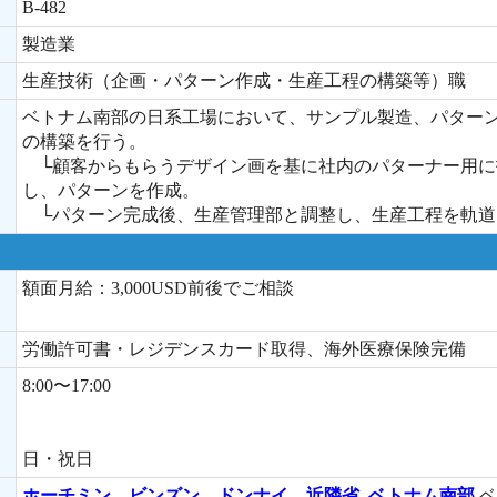
B-482
製造業
生産技術（企画・パターン作成・生産工程の構築等）職
ベトナム南部の日系工場において、サンプル製造、パター
の構築を行う。
└顧客からもらうデザイン画を基に社内のパターナー用に
し、パターンを作成。
└パターン完成後、生産管理部と調整し、生産工程を軌道
額面月給：3,000USD前後でご相談
労働許可書・レジデンスカード取得、海外医療保険完備
8:00〜17:00
日・祝日
ホーチミン、ビンズン、ドンナイ、近隣省
,
ベトナム南部
ベ