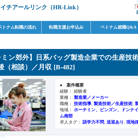
チアールリンク（HR-Link）
ベトナム転職の流れ
転職支援お申込み
ベトナム就職Q&A
ミン郊外】日系バッグ製造企業での生産技
前後（相談）／月収 [B-482]
●
案件概要
経験： 経験者
業種：
製造業／メーカー
職種：
技術指導
,
製造技術／生産技術
,
地域：
ホーチミン、ビンズン、ドンナ
ム南部
求人タグ：
語学力不問
,
送迎あり
,
現地