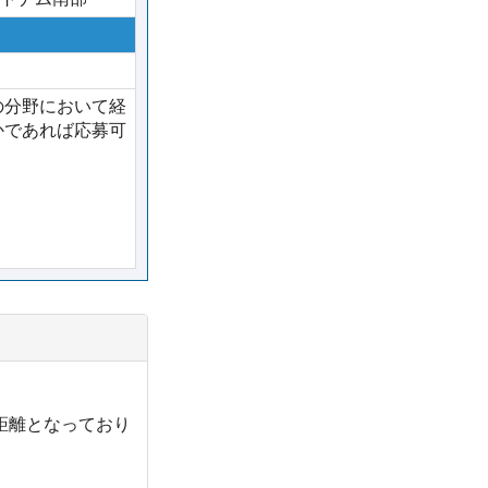
の分野において経
かであれば応募可
距離となっており