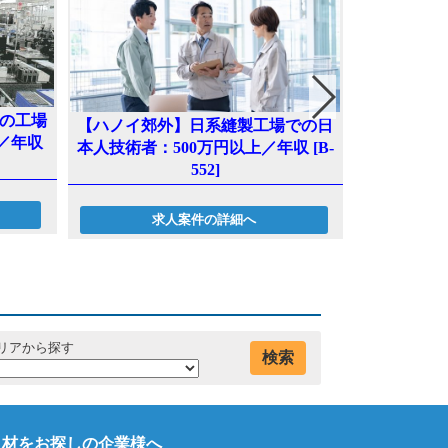
の工場
【ハノイ郊外】日系縫製工場での日
【ハノイ
／年収
本人技術者：500万円以上／年収 [B-
者：3,00
552]
求人案件の詳細へ
リアから探す
検索
人材をお探しの企業様へ