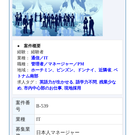
●
案件概要
経験： 経験者
業種：
通信／IT
職種：
管理者／マネージャー／PM
地域：
ホーチミン、ビンズン、ドンナイ、近隣省
,
ベ
トナム南部
求人タグ：
英語力が生かせる
,
語学力不問
,
残業少な
め
,
市内中心部のお仕事
,
現地採用
案件番
B-539
号
業種
IT
募集業
日本人マネージャー