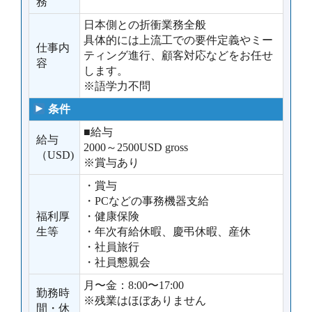
務
日本側との折衝業務全般
具体的には上流工での要件定義やミー
仕事内
ティング進行、顧客対応などをお任せ
容
します。
※語学力不問
条件
■給与
給与
2000～2500USD gross
（USD)
※賞与あり
・賞与
・PCなどの事務機器支給
福利厚
・健康保険
生等
・年次有給休暇、慶弔休暇、産休
・社員旅行
・社員懇親会
月〜金：8:00〜17:00
勤務時
※残業はほぼありません
間・休