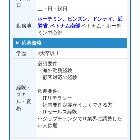
日
土・日・祝日
ホーチミン、ビンズン、ドンナイ、近
勤務地
隣省
,
ベトナム南部
ベトナム・ホーチ
ミン中心部
応募資格
学歴
4大卒以上
必須要件
・海外勤務経験
・顧客対応の経験
経験・
歓迎要件:
スキ
・ITリテラシー
ル・資
・社内要件定義がうまくできる方
格
・ITセールス経験
※ジョブチェンジでIT業界に調整した
い人歓迎！