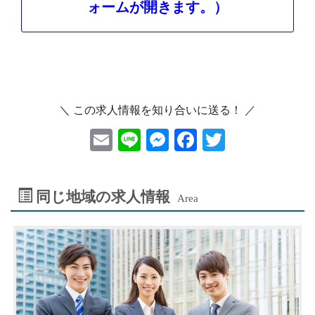
ォームが開きます。）
＼ この求人情報を知り合いに送る！ ／
E
Li
M
F
T
m
ne
es
ac
wi
ai
se
eb
tt
同じ地域の求人情報
Area
l
n
oo
er
ge
k
r