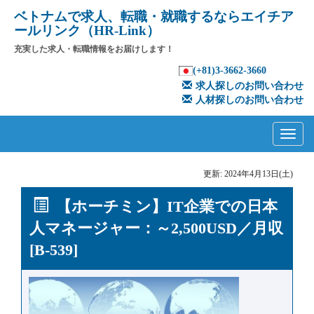
ベトナムで求人、転職・就職するならエイチア
ールリンク（HR-Link）
充実した求人・転職情報をお届けします！
(+81)3-3662-3660
求人探しのお問い合わせ
人材探しのお問い合わせ
Primary
Skip
to
Menu
content
更新: 2024年4月13日(土)
【ホーチミン】IT企業での日本
人マネージャー：～2,500USD／月収
[B-539]