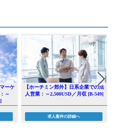
マーケ
【ホーチミン郊外】日系企業での法
【ベトナム
：～
人営業：～2,500USD／月収 [B-549]
製造企
]
3,00
求人案件の詳細へ