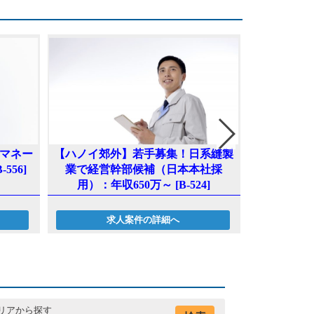
マネー
【ハノイ郊外】若手募集！日系縫製
【ハノイ】
556]
業で経営幹部候補（日本本社採
マネージャ
用）：年収650万～ [B-524]
求人案件の詳細へ
リアから探す