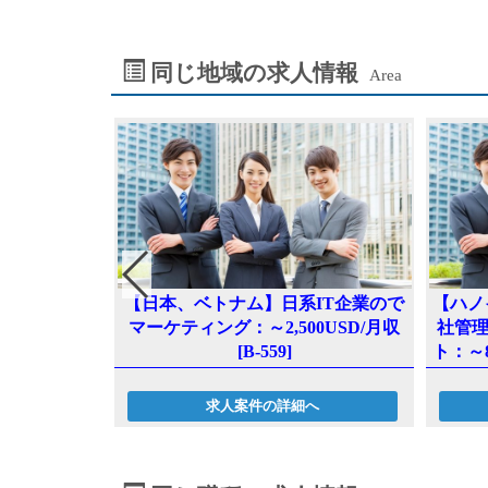
同じ地域の求人情報
Area
【日本、ベトナム】日系IT企業ので
【ハノ
企業でのディ
マーケティング：～2,500USD/月収
社管
SD～相談／月
[B-559]
ト：～
求人案件の詳細へ
へ