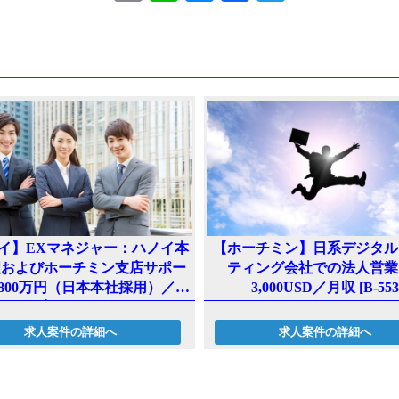
m
ne
es
ac
wi
ai
se
eb
tt
l
n
oo
er
ge
k
r
イ】EXマネジャー：ハノイ本
【ホーチミン】日系デジタル
理およびホーチミン支店サポー
ティング会社での法人営業
800万円（日本本社採用）／年
3,000USD／月収 [B-553
収 [B-537]
求人案件の詳細へ
求人案件の詳細へ