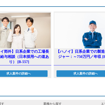
ノイ郊外】日系企業での工場長
【ハノイ】日系企業での製造
：給与相談（日本採用への道あ
ジャー：～750万円／年収 [B-
り） [B-557]
求人案件の詳細へ
求人案件の詳細へ
探す
業種から探す
エ