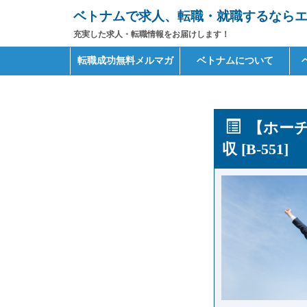
ベトナムで求人、転職・就職するならエイ
充実した求人・転職情報をお届けします！
Primary
Skip
転職成功無料メルマガ
ベトナムについて
to
Menu
content
【ホーチ
収 [B-551]