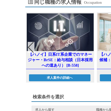
同じ職種の求人情報
Occupation
工企業での営
【ハ
【ハノイ】日系IT系企業でのマネー
[B-550]
候補
ジャー・BrSE：給与相談（日本採用
への道あり） [B-558]
へ
求人案件の詳細へ
検索条件を選択
求人から探す
職種から