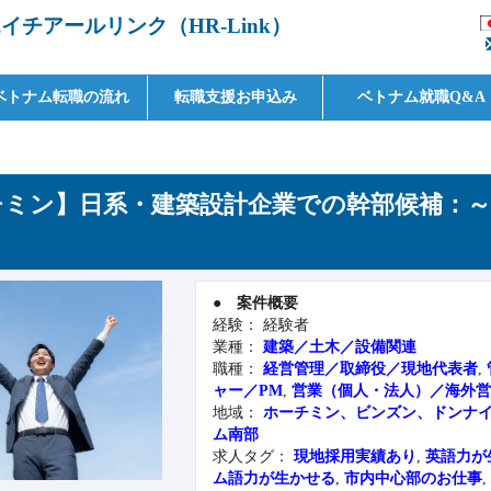
チアールリンク（HR-Link）
ベトナム転職の流れ
転職支援お申込み
ベトナム就職Q&A
ミン】日系・建築設計企業での幹部候補：～6
●
案件概要
経験： 経験者
業種：
建築／土木／設備関連
職種：
経営管理／取締役／現地代表者
,
ャー／PM
,
営業（個人・法人）／海外
地域：
ホーチミン、ビンズン、ドンナ
ム南部
求人タグ：
現地採用実績あり
,
英語力が
ム語力が生かせる
,
市内中心部のお仕事