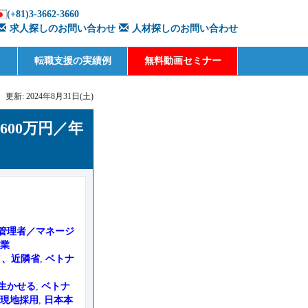
(+81)3-3662-3660
求人探しのお問い合わせ
人材探しのお問い合わせ
転職支援の実績例
無料動画セミナー
更新: 2024年8月31日(土)
00万円／年
管理者／マネージ
営業
イ、近隣省
,
ベトナ
生かせる
,
ベトナ
,
現地採用
,
日本本