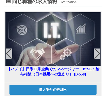
同じ職種の求人情報
Occupation
【ハノイ】日系IT系企業でのマネージャー・BrSE：給
与相談（日本採用への道あり） [B-558]
求人案件の詳細へ