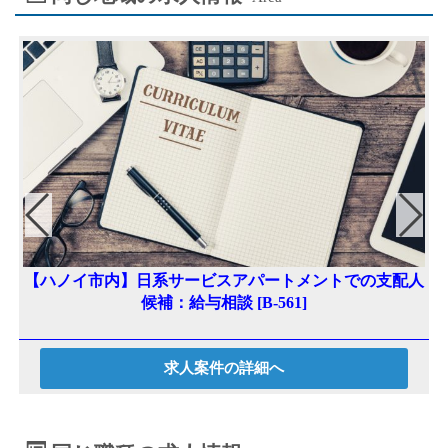
l
n
oo
er
ge
k
r
～
【ハノイ市内】日系サービスアパートメントでの支配人
候補：給与相談 [B-561]
求人案件の詳細へ