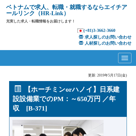
ベトナムで求人、転職・就職するならエイチア
ールリンク（HR-Link）
充実した求人・転職情報をお届けします！
(+81)3-3662-3660
求人探しのお問い合わせ
人材探しのお問い合わせ
Primary
Skip
to
Menu
content
更新: 2019年5月17日(金)
【ホーチミンorハノイ】日系建
設設備業でのPM：～650万円 ／年
収 [B-371]