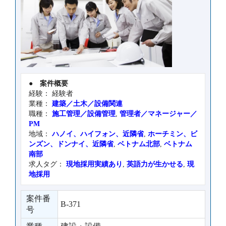
●
案件概要
経験： 経験者
業種：
建築／土木／設備関連
職種：
施工管理／設備管理
,
管理者／マネージャー／
PM
地域：
ハノイ、ハイフォン、近隣省
,
ホーチミン、ビ
ンズン、ドンナイ、近隣省
,
ベトナム北部
,
ベトナム
南部
求人タグ：
現地採用実績あり
,
英語力が生かせる
,
現
地採用
案件番
B-371
号