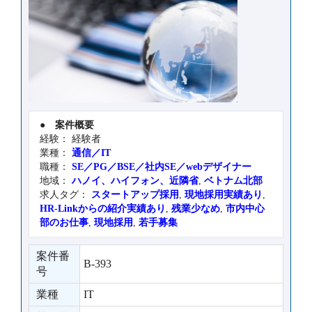
●
案件概要
経験： 経験者
業種：
通信／IT
職種：
SE／PG／BSE／社内SE／webデザイナー
地域：
ハノイ、ハイフォン、近隣省
,
ベトナム北部
求人タグ：
スタートアップ採用
,
現地採用実績あり
,
HR-Linkからの紹介実績あり
,
残業少なめ
,
市内中心
部のお仕事
,
現地採用
,
若手募集
案件番
B-393
号
業種
IT