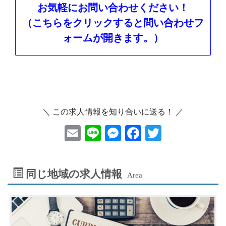
お気軽にお問い合わせください！
（こちらをクリックすると問い合わせフ
ォームが開きます。）
＼ この求人情報を知り合いに送る！ ／
E
Li
M
F
T
m
ne
es
ac
wi
ai
se
eb
tt
同じ地域の求人情報
Area
l
n
oo
er
ge
k
r