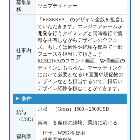
募集業
ウェブデザイナー
務
「RESERVA」のデザイン全般を担当し
ていただきます。エンジニアチームが
開発を行うタイミングと同時進行で情
報を共有しながらデザインの全フェー
ズ、もしくは適性や経験を鑑みて一部
仕事内
フェーズを担当して頂きます。
容
RESERVAのフロント画面、管理画面の
デザインはもちろん、マーケティング
において必要となるLP画面や販促物の
デザインなども担当するので、幅広い
デザイン経験を積むことができます。
条件
月収：（Gross）1500～2500USD
給与
（USD)
賞与：各職種の経験、業績に応じる
・ビザ、WP取得費用
福利厚
・現地医療保険