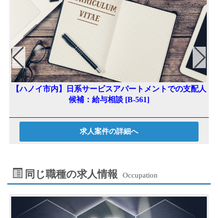
【ハノイ市内】日系サービスアパートメントでの支配人
本
候補：給与相談 [B-561]
求人案件の詳細へ
同じ職種の求人情報
Occupation