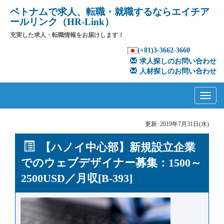
ベトナムで求人、転職・就職するならエイチア
ールリンク（HR-Link）
充実した求人・転職情報をお届けします！
(+81)3-3662-3660
求人探しのお問い合わせ
人材探しのお問い合わせ
Primary
Skip
to
Menu
content
更新: 2019年7月31日(水)
【ハノイ中心部】新規設立企業
でのウェブデザイナー募集：1500～
2500USD／月収[B-393]