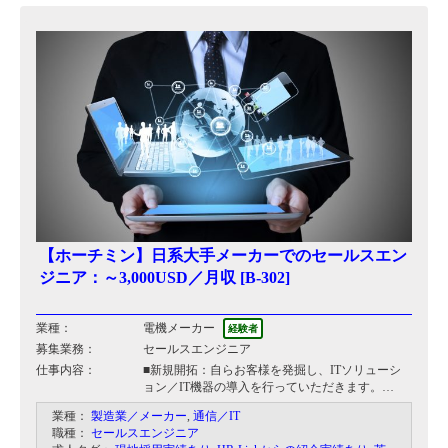
【ホーチミン】日系大手メーカーでのセールスエン
ジニア：～3,000USD／月収 [B-302]
業種：
電機メーカー
経験者
募集業務：
セールスエンジニア
仕事内容：
■新規開拓：自らお客様を発掘し、ITソリューシ
ョン／IT機器の導入を行っていただきます。
■マネジメント：商談の発掘・提案・契約およ
業種：
製造業／メーカー
,
通信／IT
び、受注後のシステム導入・工事のプロジェクト
職種：
セールスエンジニア
マネジメントがメインの仕事です。