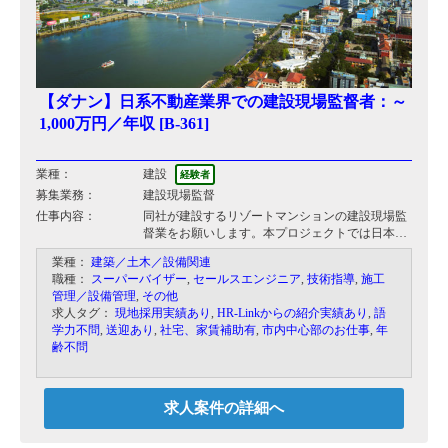
【ダナン】日系不動産業界での建設現場監督者：～
1,000万円／年収 [B-361]
業種：
建設
経験者
募集業務：
建設現場監督
仕事内容：
同社が建設するリゾートマンションの建設現場監
督業をお願いします。本プロジェクトでは日本人
現場監督が指揮を執り、現地スタッフと連携をと
業種：
建築／土木／設備関連
りながら現場のベトナム人ワーカーに落とし込ん
職種：
スーパーバイザー
,
セールスエンジニア
,
技術指導
,
施工
でいき、事業を完遂していただく予定です。
管理／設備管理
,
その他
求人タグ：
現地採用実績あり
,
HR-Linkからの紹介実績あり
,
語
学力不問
,
送迎あり
,
社宅、家賃補助有
,
市内中心部のお仕事
,
年
齢不問
求人案件の詳細へ