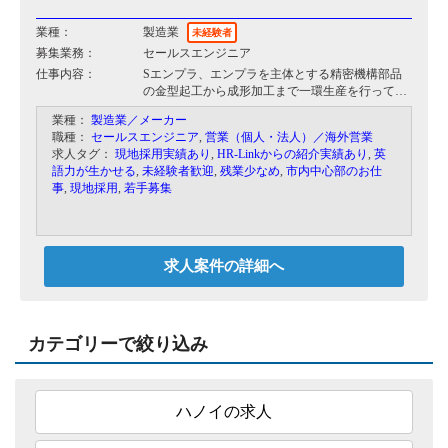
業種：
製造業
未経験者
募集業務：
セールスエンジニア
仕事内容：
Sエンプラ、エンプラを主体とする精密機構部品
の金型起工から成形加工まで一環生産を行ってい
ます。
業種：
製造業／メーカー
現在ベトナム法人の従業員数は85名です。
職種：
セールスエンジニア
,
営業（個人・法人）／海外営業
現場でクライアント側の担当者と交渉や調整を行
求人タグ：
現地採用実績あり
,
HR-Linkからの紹介実績あり
,
英
ないながら、技術者として自社製品の導入あたっ
語力が生かせる
,
未経験者歓迎
,
残業少なめ
,
市内中心部のお仕
てのアドバイスを行なっていただきます。
事
,
現地採用
,
若手募集
育てていく方針ですので即戦力の候補者をもとめ
ているわけではありません。
求人案件の詳細へ
カテゴリーで絞り込み
ハノイの求人