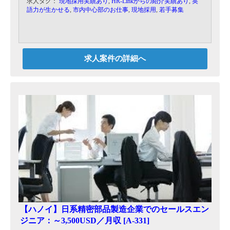
求人タグ：
現地採用実績あり
,
HR-Linkからの紹介実績あり
,
英
語力が生かせる
,
市内中心部のお仕事
,
現地採用
,
若手募集
■ターゲット＆商材：ベトナム進出日系企業（進
出全業種。メインは製造業）向けITソリューショ
ンサービス
（業務アプリケーション，ハードウェア等多岐に
わたります）の提案・営業・新規開拓を行ってい
ただきます。
求人案件の詳細へ
【ハノイ】日系精密部品製造企業でのセールスエン
ジニア：～3,500USD／月収 [A-331]