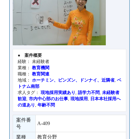
●
案件概要
経験： 未経験者
業種：
教育機関
職種：
教育関連
地域：
ホーチミン、ビンズン、ドンナイ、近隣省
,
ベ
トナム南部
求人タグ：
現地採用実績あり
,
語学力不問
,
未経験者
歓迎
,
市内中心部のお仕事
,
現地採用
,
日本本社採用へ
の道あり
,
年齢不問
案件番
A-409
号
業種
教育分野