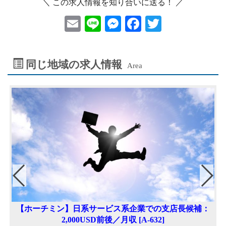
＼ この求人情報を知り合いに送る！ ／
E
Li
M
F
T
m
ne
es
ac
wi
ai
se
eb
tt
同じ地域の求人情報
Area
l
n
oo
er
ge
k
r
の
【ホーチミン】日系サービス系企業での支店長候補：
2,000USD前後／月収 [A-632]