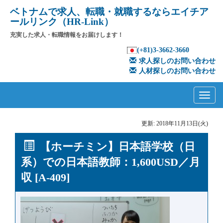
ベトナムで求人、転職・就職するならエイチア
ールリンク（HR-Link）
充実した求人・転職情報をお届けします！
(+81)3-3662-3660
求人探しのお問い合わせ
人材探しのお問い合わせ
Primary
Skip
to
Menu
content
更新: 2018年11月13日(火)
【ホーチミン】日本語学校（日
系）での日本語教師：1,600USD／月
収 [A-409]