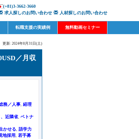
(+81)3-3662-3660
求人探しのお問い合わせ
人材探しのお問い合わせ
転職支援の実績例
無料動画セミナー
更新: 2024年8月31日(土)
USD／月収
総務／人事
,
経理
イ、近隣省
,
ベトナ
生かせる
,
語学力
現地採用
,
若手募