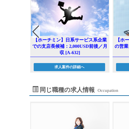
系企業での営
【ホーチミン】日系サービス系企業
【ホ
 [A-612]
での支店長候補：2,000USD前後／月
の営業
収 [A-632]
へ
求人案件の詳細へ
同じ職種の求人情報
Occupation