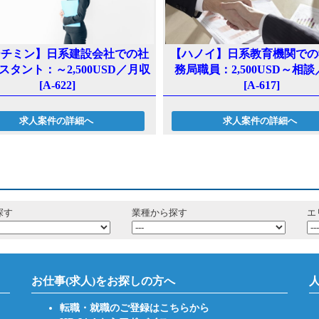
ーチミン】日系建設会社での社
【ハノイ】日系教育機関での
スタント：～2,500USD／月収
務局職員：2,500USD～相
[A-622]
[A-617]
求人案件の詳細へ
求人案件の詳細へ
探す
業種から探す
エ
お仕事(求人)をお探しの方へ
転職・就職のご登録はこちらから