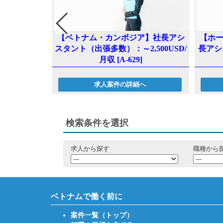
【ベトナム・カンボジア】社長アシ
【ホ
活かせる縫製
スタント（出張多数）：～2,500USD/
長アシ
 [A-579]
月収 [A-629]
求人案件の詳細へ
へ
検索条件を選択
求人から探す
職種から
ベトナムで働く前に
案件一覧（トップ）