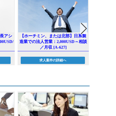
長アシ
【ホーチミン、または北部】日系製
【ホーチミ
0USD/
造業での法人営業：2,000USD～相談
計経験者：～2,
／月収 [A-627]
求人案件の詳細へ