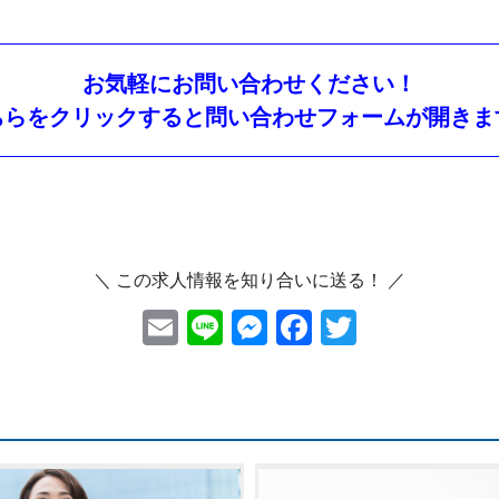
お気軽にお問い合わせください！
ちらをクリックすると問い合わせフォームが開きま
＼ この求人情報を知り合いに送る！ ／
E
Li
M
F
T
m
ne
es
ac
wi
ai
se
eb
tt
l
n
oo
er
ge
k