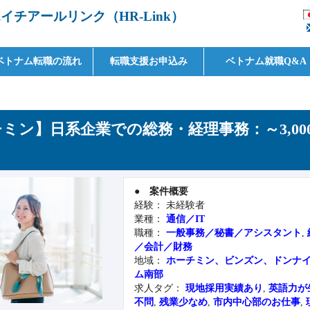
チアールリンク（HR-Link）
ベトナム転職の流れ
転職支援お申込み
ベトナム就職Q&A
ミン】日系企業での総務・経理事務：～3,000
●
案件概要
経験： 未経験者
業種：
通信／IT
職種：
一般事務／秘書／アシスタント
,
／会計／財務
地域：
ホーチミン、ビンズン、ドンナ
ム南部
求人タグ：
現地採用実績あり
,
英語力が
不問
,
残業少なめ
,
市内中心部のお仕事
,