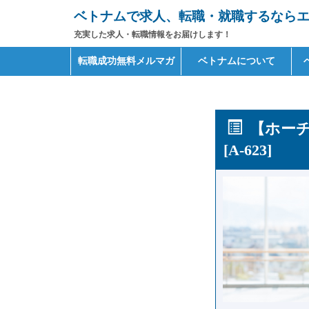
ベトナムで求人、転職・就職するならエイ
充実した求人・転職情報をお届けします！
Primary
Skip
転職成功無料メルマガ
ベトナムについて
to
Menu
content
【ホーチ
[A-623]