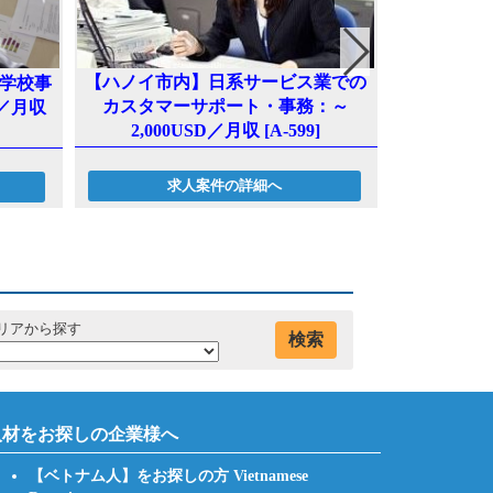
【ハノイ市内】日系サービス業での
学校事
【ハノイ郊
カスタマーサポート・事務：～
談／月収
兼営業：20
2,000USD／月収 [A-599]
求人案件の詳細へ
リアから探す
検索
人材をお探しの企業様へ
【ベトナム人】をお探しの方 Vietnamese