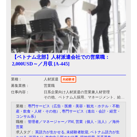
【ベトナム北部】人材派遣会社での営業職：
2,000USD～／月収 [A-445]
業種：
人材派遣
未経験者
募集業務：
営業職
仕事内容：
日系企業向け人材派遣の営業兼人材管理
その他、ベトナム人採用、マネージメント、給与
水準調査などをお願いします。
業種：
専門サービス（広告・医療・美容・観光・ホテル・不動
産・飲食・人材・その他）
,
専門サービス（進出・会計・経営・
コンサル系）
職種：
管理者／マネージャー／PM
,
営業（個人・法人）／海外
営業
求人タグ：
英語力が生かせる
,
未経験者歓迎
,
ベトナム語力が生