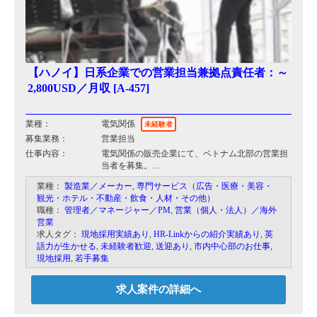
【ハノイ】日系企業での営業担当兼拠点責任者：～
2,800USD／月収 [A-457]
業種：
電気関係
未経験者
募集業務：
営業担当
仕事内容：
電気関係の販売企業にて、ベトナム北部の営業担
当者を募集。
これまではベトナムには代理店を通じた販売を行
業種：
製造業／メーカー
,
専門サービス（広告・医療・美容・
っており、すでに同社の製品が多くの商業施設・
観光・ホテル・不動産・飲食・人材・その他）
工場に設置されています。
職種：
管理者／マネージャー／PM
,
営業（個人・法人）／海外
顧客となるのはゼネコンおよびサブコン、日系工
営業
場、商業施設。
求人タグ：
現地採用実績あり
,
HR-Linkからの紹介実績あり
,
英
今後も需要が見込まれるLED業界での営業ポジシ
語力が生かせる
,
未経験者歓迎
,
送迎あり
,
市内中心部のお仕事
,
ョンです。
現地採用
,
若手募集
【業務】
・新規案件：ゼネコン&サブコンからの依頼に応
求人案件の詳細へ
じ、見積り作成。要望確認の上で提案。
・切り替え案件：ベトナム北部の工場・商業施設