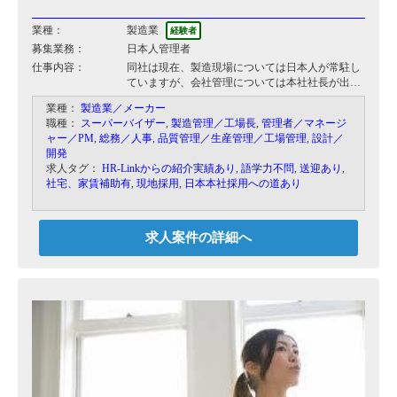
業種：
製造業
経験者
募集業務：
日本人管理者
仕事内容：
同社は現在、製造現場については日本人が常駐し
ていますが、会社管理については本社社長が出張
ベースでカバーしており、生産管理等の改善、マ
業種：
製造業／メーカー
ネジメントを任せたいという理由で発生したポジ
職種：
スーパーバイザー
,
製造管理／工場長
,
管理者／マネージ
ションです。
ャー／PM
,
総務／人事
,
品質管理／生産管理／工場管理
,
設計／
新工場の設立もしており、業務拡大を図っており
開発
ます。
求人タグ：
HR-Linkからの紹介実績あり
,
語学力不問
,
送迎あり
,
・生産性向上の改善、実施
社宅、家賃補助有
,
現地採用
,
日本本社採用への道あり
・仕入れ先の管理
・在庫管理の改善、実施
・管理部のマネージメント
・日本の本社工場とのやり取り
求人案件の詳細へ
・現地ワーカーの管理