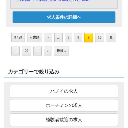
※通勤には社用車（運転手つき）を利用していた
だきます。
求人案件の詳細へ
9 / 29
« 先頭
«
...
7
8
9
10
11
...
20
...
»
最後 »
カテゴリーで絞り込み
ハノイの求人
ホーチミンの求人
経験者歓迎の求人