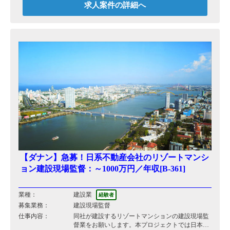
求人案件の詳細へ
【ダナン】急募！日系不動産会社のリゾートマンシ
ョン建設現場監督：～1000万円／年収[B-361]
業種：
建設業
経験者
募集業務：
建設現場監督
仕事内容：
同社が建設するリゾートマンションの建設現場監
督業をお願いします。本プロジェクトでは日本人