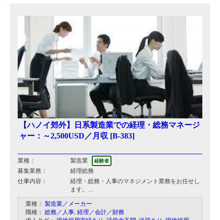
等に営業を行い、照明切り替えの需要確認&提
案。
・営業プランの作成、実行
【ハノイ郊外】日系製造業での経理・総務マネージ
ャー：～2,500USD／月収 [B-383]
業種：
製造業
経験者
募集業務：
経理総務
仕事内容：
経理・総務・人事のマネジメント業務をお任せし
ます。
マネジメント経験は不要ですが、経理経験者を募
業種：
製造業／メーカー
集しております。
職種：
総務／人事
,
経理／会計／財務