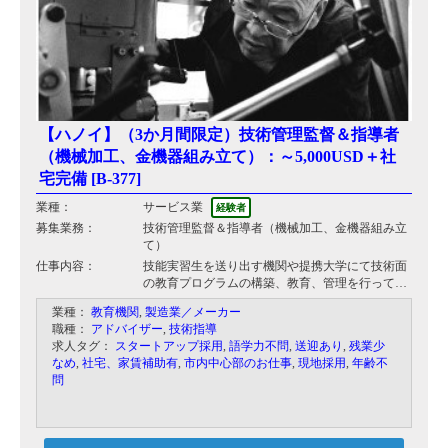
【ハノイ】（3か月間限定）技術管理監督＆指導者
（機械加工、金機器組み立て）：～5,000USD＋社
宅完備 [B-377]
業種：
サービス業
経験者
募集業務：
技術管理監督＆指導者（機械加工、金機器組み立
て）
仕事内容：
技能実習生を送り出す機関や提携大学にて技術面
の教育プログラムの構築、教育、管理を行ってい
ただきます。
業種：
教育機関
,
製造業／メーカー
特に機械加工、電気機器の組み立てに関して力を
職種：
アドバイザー
,
技術指導
発揮していただきます。
求人タグ：
スタートアップ採用
,
語学力不問
,
送迎あり
,
残業少
その他日本語の指導なども行っていただきます。
なめ
,
社宅、家賃補助有
,
市内中心部のお仕事
,
現地採用
,
年齢不
問