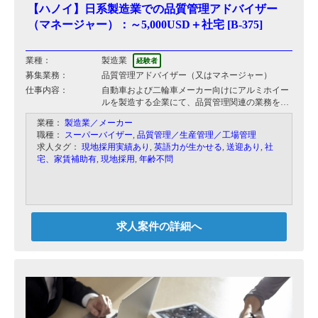
【ハノイ】日系製造業での品質管理アドバイザー
（マネージャー）：～5,000USD＋社宅 [B-375]
業種：
製造業
経験者
募集業務：
品質管理アドバイザー（又はマネージャー）
仕事内容：
自動車および二輪車メーカー向けにアルミホイー
ルを製造する企業にて、品質管理関連の業務をお
任せします。
業種：
製造業／メーカー
職種：
スーパーバイザー
,
品質管理／生産管理／工場管理
・ローカルスタッフの教育、管理
求人タグ：
現地採用実績あり
,
英語力が生かせる
,
送迎あり
,
社
・対社外及び各種監査対応
宅、家賃補助有
,
現地採用
,
年齢不問
・品質改善サークルの運営 等
マネージャーとしての雇用と、アドバイザー（年
齢不問）としての両方で検討が可能となります。
求人案件の詳細へ