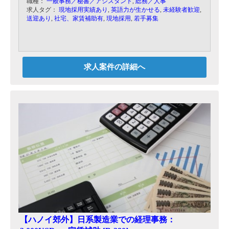
職種：
一般事務／秘書／アシスタント
,
総務／人事
だきます。
求人タグ：
現地採用実績あり
,
英語力が生かせる
,
未経験者歓迎
,
スタッフのほとんどが日本語ができるので、日常
送迎あり
,
社宅、家賃補助有
,
現地採用
,
若手募集
会話程度の英語力で結構です。
求人案件の詳細へ
【ハノイ郊外】日系製造業での経理事務：