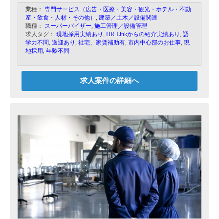
現場監督が指揮を執り、現地スタッフと連携をと
業種：
専門サービス（広告・医療・美容・観光・ホテル・不動
りながら現場のベトナム人ワーカーに落とし込ん
産・飲食・人材・その他）
,
建築／土木／設備関連
でいき、事業を完遂していただく予定です。
職種：
スーパーバイザー
,
施工管理／設備管理
求人タグ：
現地採用実績あり
,
HR-Linkからの紹介実績あり
,
語
学力不問
,
送迎あり
,
社宅、家賃補助有
,
市内中心部のお仕事
,
現
地採用
,
年齢不問
求人案件の詳細へ