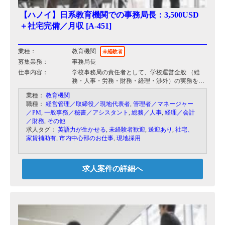
【ハノイ】日系教育機関での事務局長：3,500USD
＋社宅完備／月収 [A-451]
業種：
教育機関
未経験者
募集業務：
事務局長
仕事内容：
学校事務局の責任者として、学校運営全般 （総
務・人事・労務・財務・経理・渉外）の実務を管
理
業種：
教育機関
・予算案の策定、年度決算、月次決算、会計 監査
職種：
経営管理／取締役／現地代表者
,
管理者／マネージャー
対応
／PM
,
一般事務／秘書／アシスタント
,
総務／人事
,
経理／会計
・学校の資産・設備 管理
／財務
,
その他
・内部管理制度案の策定と実施
求人タグ：
英語力が生かせる
,
未経験者歓迎
,
送迎あり
,
社宅、
・日常管理業務
家賃補助有
,
市内中心部のお仕事
,
現地採用
（事務局スタッフ 6 名）
・教職員の 採用、 雇用 管理
・各種会合
へ の参加（学校 理事会、 PTA 代表会議 、スクー
求人案件の詳細へ
ルバス 委員会 、商工会議所 他
・一般外来者対応