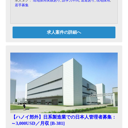
求人タグ：
現地採用実績あり
,
語学力不問
,
送迎あり
,
現地採用
,
若手募集
求人案件の詳細へ
【ハノイ郊外】日系製造業での日本人管理者募集：
～3,000USD／月収 [B-381]