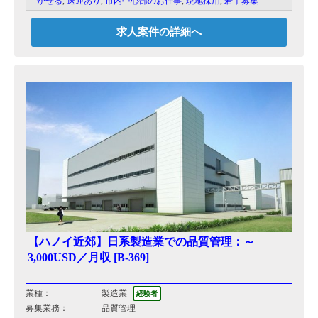
かせる
,
送迎あり
,
市内中心部のお仕事
,
現地採用
,
若手募集
求人案件の詳細へ
【ハノイ近郊】日系製造業での品質管理：～
3,000USD／月収 [B-369]
業種：
製造業
経験者
募集業務：
品質管理