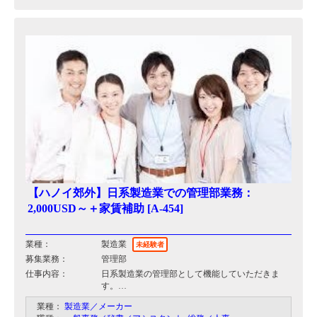
【ハノイ郊外】日系製造業での管理部業務：
2,000USD～＋家賃補助 [A-454]
業種：
製造業
未経験者
募集業務：
管理部
仕事内容：
日系製造業の管理部として機能していただきま
す。
現在の管理部には10名のスタッフが就業してお
業種：
製造業／メーカー
り、役割を分担し総務人事の業務を担当していた