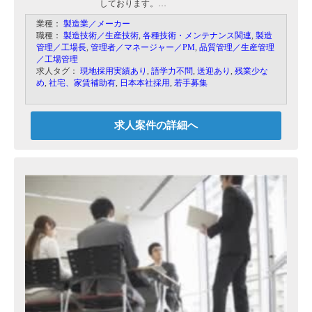
しております。
日本本社での採用後、ベトナム工場に赴任をして
業種：
製造業／メーカー
頂きます。
職種：
製造技術／生産技術
,
各種技術・メンテナンス関連
,
製造
管理／工場長
,
管理者／マネージャー／PM
,
品質管理／生産管理
工程管理、品質管理、金型業者との打ち合わせ
／工場管理
等、全般的に機能していただきます。
求人タグ：
現地採用実績あり
,
語学力不問
,
送迎あり
,
残業少な
め
,
社宅、家賃補助有
,
日本本社採用
,
若手募集
求人案件の詳細へ