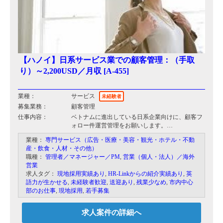
【ハノイ】日系サービス業での顧客管理：（手取
り）～2,200USD／月収 [A-455]
業種：
サービス
未経験者
募集業務：
顧客管理
仕事内容：
ベトナムに進出している日系企業向けに、顧客フ
ォロー件運営管理をお願いします。
日系教育機関で使用している送迎バスの運営管理
業種：
専門サービス（広告・医療・美容・観光・ホテル・不動
やに日本人窓口として機能していただきます。
産・飲食・人材・その他）
事務的な業務も多い環境ですが、日系の民間企業
職種：
管理者／マネージャー／PM
,
営業（個人・法人）／海外
も担当していただきますので、企業を訪問するケ
営業
ースもあります。
求人タグ：
現地採用実績あり
,
HR-Linkからの紹介実績あり
,
英
日本人ならではのきめ細かい丁寧な対応が求めら
語力が生かせる
,
未経験者歓迎
,
送迎あり
,
残業少なめ
,
市内中心
れます。
部のお仕事
,
現地採用
,
若手募集
求人案件の詳細へ