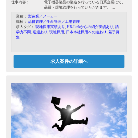
仕事内容：
電子機器製品の製造を行っている日系企業にて、
品質・環境管理を行っていただきます。
製品に含有している化学物質の管理やROHSの管
業種：
製造業／メーカー
理などをお任せします。
職種：
品質管理／生産管理／工場管理
同社クライアントはベトナム国内に進出している
求人タグ：
現地採用実績あり
,
HR-Linkからの紹介実績あり
,
語
日系企業を対象としており、クライアントの対応
学力不問
,
送迎あり
,
現地採用
,
日本本社採用への道あり
,
若手募
も含まれます。（日本語）
集
求人案件の詳細へ