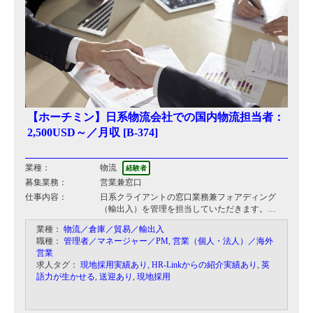
【ホーチミン】日系物流会社での国内物流担当者：
2,500USD～／月収 [B-374]
業種：
物流
経験者
募集業務：
営業兼窓口
仕事内容：
日系クライアントの窓口業務兼フォアディング
（輸出入）を管理を担当していただきます。
国内郵送メインで少しだけ貿易も発生します。
業種：
物流／倉庫／貿易／輸出入
職種：
管理者／マネージャー／PM
,
営業（個人・法人）／海外
営業
求人タグ：
現地採用実績あり
,
HR-Linkからの紹介実績あり
,
英
語力が生かせる
,
送迎あり
,
現地採用