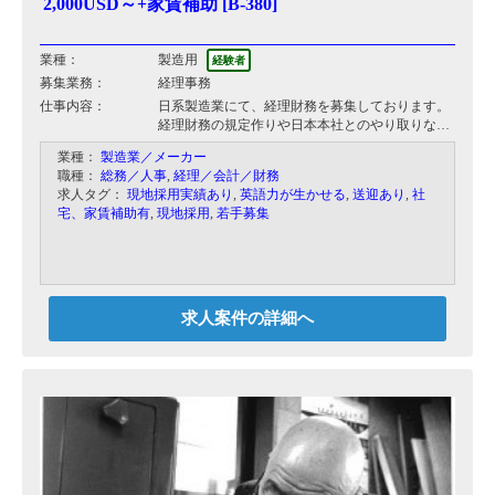
2,000USD～+家賃補助 [B-380]
業種：
製造用
経験者
募集業務：
経理事務
仕事内容：
日系製造業にて、経理財務を募集しております。
経理財務の規定作りや日本本社とのやり取りな
ど、これまで手が付けられてない部分の構築をお
業種：
製造業／メーカー
願いします。
職種：
総務／人事
,
経理／会計／財務
2名のベトナム人スタッフがおりご一緒に実務を
求人タグ：
現地採用実績あり
,
英語力が生かせる
,
送迎あり
,
社
対応しつつ、時間に余裕があれば総務人事など管
宅、家賃補助有
,
現地採用
,
若手募集
理業務も対応していただきます。
【具体的には・・】
経理既定の策定
会計事務所とのやりとり（日系）
日本本社（経理）との勘定科目合わせ
求人案件の詳細へ
その他経理財務におけるフロー・制度作り
ベトナム人スタッフのマネジメント