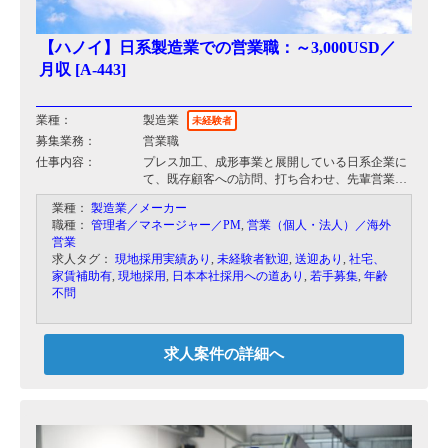
【ハノイ】日系製造業での営業職：～3,000USD／
月収 [A-443]
業種：
製造業
未経験者
募集業務：
営業職
仕事内容：
プレス加工、成形事業と展開している日系企業に
て、既存顧客への訪問、打ち合わせ、先輩営業マ
ンに同行し新規開拓を行っていただきます。
業種：
製造業／メーカー
メインは既存クライアントの対応となり、対象は
職種：
管理者／マネージャー／PM
,
営業（個人・法人）／海外
日系企業のみです。
営業
求人タグ：
現地採用実績あり
,
未経験者歓迎
,
送迎あり
,
社宅、
家賃補助有
,
現地採用
,
日本本社採用への道あり
,
若手募集
,
年齢
不問
求人案件の詳細へ