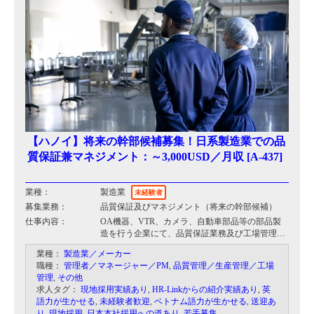
【ハノイ】将来の幹部候補募集！日系製造業での品
質保証兼マネジメント：～3,000USD／月収 [A-437]
業種：
製造業
未経験者
募集業務：
品質保証及びマネジメント（将来の幹部候補）
仕事内容：
OA機器、VTR、カメラ、自動車部品等の部品製
造を行う企業にて、品質保証業務及び工場管理、
マネジメントを行って頂きます。
業種：
製造業／メーカー
将来的には工場の責任者を任さられる人材を求め
職種：
管理者／マネージャー／PM
,
品質管理／生産管理／工場
ております。
管理
,
その他
業界及び実務未経験者大歓迎です。
求人タグ：
現地採用実績あり
,
HR-Linkからの紹介実績あり
,
英
語力が生かせる
,
未経験者歓迎
,
ベトナム語力が生かせる
,
送迎あ
り
,
現地採用
,
日本本社採用への道あり
,
若手募集