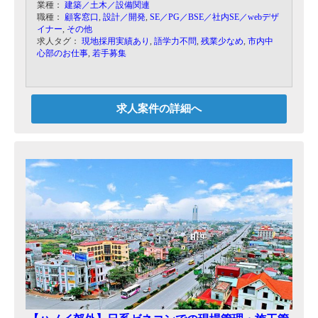
業種：
建築／土木／設備関連
作成
職種：
顧客窓口
,
設計／開発
,
SE／PG／BSE／社内SE／webデザ
・設計業務
イナー
,
その他
・見積り
求人タグ：
現地採用実績あり
,
語学力不問
,
残業少なめ
,
市内中
・契約締結
心部のお仕事
,
若手募集
・現場確認
・引き渡し 等
求人案件の詳細へ