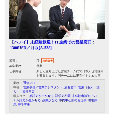
【ハノイ】未経験歓迎！IT企業での営業窓口：
1300USD／月収[A-538]
業種：
IT
未経験者
募集業務：
営業
仕事内容：
新しく立ち上げた営業チームにて日本人現地採用
を募集します。同チームには現在ベトナム人営業
が2名在籍しており、その二人と協力しながらカ
業種：
通信／IT
スタマーサポート及び新規顧客獲得に向けて営業
職種：
営業事務／営業アシスタント
,
顧客窓口
,
営業（個人・法
活動を行って頂きます。
人）／海外営業
求人タグ：
英語力が生かせる
,
語学力不問
,
未経験者歓迎
,
ベト
・定期的な既存顧客のフォロー営業
ナム語力が生かせる
,
残業少なめ
,
市内中心部のお仕事
,
現地採
・新規顧客獲得営業
用
,
若手募集
・お客様の要望を吸い上げ、現場のエンジニアに
落とし込む窓口業務