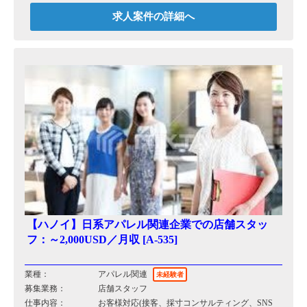
＊採用の段階でシステム開発など専門的な知識は
求人案件の詳細へ
必須ではありませんが、働きながら覚えてもらう
必要があります。
【ハノイ】日系アパレル関連企業での店舗スタッ
フ：～2,000USD／月収 [A-535]
業種：
アパレル関連
未経験者
募集業務：
店舗スタッフ
仕事内容：
お客様対応(接客、採⼨コンサルティング、SNS