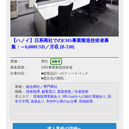
【ハノイ】日系商社でのEMS事業製造技術者募
集：～6,000USD／月収 [B-530]
業種：
商社
経験者
募集業務：
EMS事業製造技術者
仕事内容：
■顧客設計へのフィードバック
■委託先の開拓
■製造コストの見積もり
業種：
総合商社／専門商社
■工程改善や治具作成
職種：
技術指導
,
顧客窓口
,
製造技術／生産技術
■主要設備の検討
求人タグ：
現地採用実績あり
,
HR-Linkからの紹介実績あり
,
語
■EMS依頼先(顧客)および委託先との技術窓口
学力不問
,
送迎あり
,
市内中心部のお仕事
,
現地採用
■完成品/部品検討の評価検討と手配指示・EMS先
の工程改善や治具作成および主要設備の検討（品
質、5S、生産技術等）
■コストに関する検討およびCD交渉・品質改善活
動の推進/仕入先との改善活動の推進
■全体の業務の推進/日程
求人案件の詳細へ