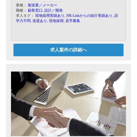
していただきます。
業種：
製造業／メーカー
その他お客様対応をお願いします。
職種：
顧客窓口
,
設計／開発
求人タグ：
現地採用実績あり
,
HR-Linkからの紹介実績あり
,
語
学力不問
,
送迎あり
,
現地採用
,
若手募集
求人案件の詳細へ