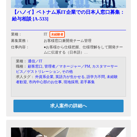
【ハノイ】ベトナム系IT企業での日本人窓口募集：
給与相談 [A-533]
業種：
IT
未経験者
募集業務：
お客様窓口兼開発チーム管理
仕事内容：
●お客様から仕様把握、仕様理解をして開発チー
ムに伝達する（日本語）
●各種資料作成
業種：
通信／IT
仕様書
職種：
顧客窓口
,
管理者／マネージャー／PM
,
カスタマーサー
設計書
ビス／ゲストリレーション
,
その他
その他必要な資料
求人タグ：
外資系企業
,
英語力が生かせる
,
語学力不問
,
未経験
●チーム内で作成した資料の日本語レビュー
者歓迎
,
市内中心部のお仕事
,
現地採用
,
若手募集
・お客様と打ち合わせするときの窓口
＋）チーム内でまとめた内容に基づいて
各種報告を行う
＋）その他
・その他（社内活動：セミナー、勉強会など
求人案件の詳細へ
に参加）