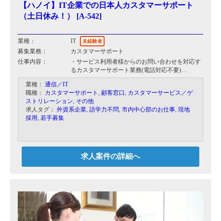
【ハノイ】IT企業での日本人カスタマーサポート
（土日休み！） [A-542]
業種：
IT
未経験者
募集業務：
カスタマーサポート
仕事内容：
・サービス利用者様からのお問い合わせを対応す
るカスタマーサポート業務(電話対応不要)
・問い合わせ傾向を分析し改善提案を行う
業種：
通信／IT
職種：
カスタマーサポート
,
顧客窓口
,
カスタマーサービス／ゲ
ストリレーション
,
その他
求人タグ：
外資系企業
,
語学力不問
,
市内中心部のお仕事
,
現地
採用
,
若手募集
求人案件の詳細へ