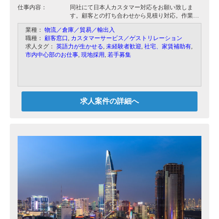
仕事内容：
同社にて日本人カスタマー対応をお願い致しま
す。顧客との打ち合わせから見積り対応。作業に
入るワーカーへの指示や当日の現場立ち合いなど
業種：
物流／倉庫／貿易／輸出入
をして頂きます。
職種：
顧客窓口
,
カスタマーサービス／ゲストリレーション
求人タグ：
英語力が生かせる
,
未経験者歓迎
,
社宅、家賃補助有
,
【具体的には】
市内中心部のお仕事
,
現地採用
,
若手募集
・顧客対応
・見積もり作成
・現場立ち合い
・日本、海外法人との連絡
求人案件の詳細へ