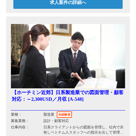
・その他、適性や必要に応じて応相談
求人案件の詳細へ
【ホーチミン近郊】日系製造業での図面管理・顧客
対応：～2,300USD／月収 [A-548]
業種：
製造業
未経験者
募集業務：
設計・顧客対応
仕事内容：
日系クライアントからの図面を管理し、社内で共
有しベトナム人スタッフへの指示を出して管理を