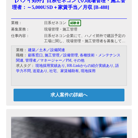
【ハノイ郊外】日系ゼネコンでの現場管理・施工管
理者：～5,000USD＋家賃手当／月収 [B-488]
業種：
日系ゼネコン
経験者
募集業務：
現場管理・施工管理
仕事内容：
日系ゼネコン企業にて、ハノイ郊外で建設予定の
工場に関し、現場管理・施工管理者を募集してお
ります。
業種：
建築／土木／設備関連
場合によってはハノイ市内の事務所にて見積対応
職種：
顧客窓口
,
施工管理／設備管理
,
各種技術・メンテナンス
やスタッフマネジメントをお願いしながら、現場
関連
,
管理者／マネージャー／PM
,
その他
を管理していただきます。
求人タグ：
現地採用実績あり
,
HR-Linkからの紹介実績あり
,
語
学力不問
,
送迎あり
,
社宅、家賃補助有
,
現地採用
求人案件の詳細へ