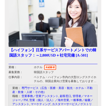
【ハイフォン】日系サービスアパートメントでの韓
国語スタッフ：～2,800USD＋社宅完備 [A-501]
業種：
ホテル
未経験者
募集業務：
韓国語スタッフ
仕事内容：
ベトナム・ハイフォン市内の大型ロングステイホ
テルの、韓国企業向け営業を募集しております。
具体的な仕事内容は、サービスアパートメントの
業種：
専門サービス（広告・医療・美容・観光・ホテル・不動
入居者募集（法人へのアプローチがメイン）、マ
産・飲食・人材・その他）
ーケティング、営業計画作成、販促物作成、契約
職種：
営業事務／営業アシスタント
,
顧客窓口
,
管理者／マネー
手続き、韓国人入居者対応となります。
ジャー／PM
,
営業（個人・法人）／海外営業
,
一般事務／秘書／
アシスタント
,
マーケティング
,
カスタマーサービス／ゲストリ