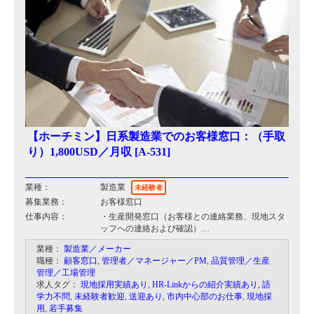
【ホーチミン】日系製造業でのお客様窓口：（手取
り）1,800USD／月収 [A-531]
業種：
製造業
未経験者
募集業務：
お客様窓口
仕事内容：
・生産開発窓口（お客様との連絡業務、現地スタ
ッフへの連絡および確認）
・担当ブランドの品質、価格、納期の管理
業種：
製造業／メーカー
・ベトナム人社員のマネジメント
職種：
顧客窓口
,
管理者／マネージャー／PM
,
品質管理／生産
管理／工場管理
求人タグ：
現地採用実績あり
,
HR-Linkからの紹介実績あり
,
語
学力不問
,
未経験者歓迎
,
送迎あり
,
市内中心部のお仕事
,
現地採
用
,
若手募集