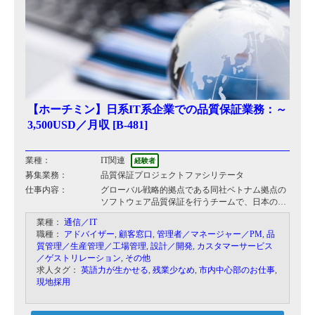
【ホーチミン】日系IT系企業での品質保証業務：～
3,500USD／月収 [B-481]
業種：
IT関連
経験者
募集業務：
品質保証プロジェクトファシリテータ
仕事内容：
グローバル戦略的拠点である同社ベトナム拠点の
ソフトウェア品質保証を行うチームで、日本の本
社やクライアントとベトナム人メンバーとの橋渡
業種：
通信／IT
し役となってプロジェクト推進/統括を行っていた
職種：
アドバイザー
,
顧客窓口
,
管理者／マネージャー／PM
,
品
だける方を募集しています。 チームメンバーが成
質管理／生産管理／工場管理
,
設計／開発
,
カスタマーサービス
長出来るような環境を作り上げるのもミッション
／ゲストリレーション
,
その他
の一つです。 一個人だけが活躍するのではなく、
求人タグ：
英語力が生かせる
,
残業少なめ
,
市内中心部のお仕事
,
チームでプロジェクトを成功させられるようチー
現地採用
ムビルディングもお任せいたします。創業から5
年経過したばかりの若い企業のため、経営補佐、
事業/組織戦略等、裁量ある業務もお任せしたいと