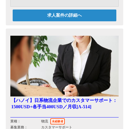
求人案件の詳細へ
【ハノイ】日系物流企業でのカスタマーサポート：
1500USD+各手当400USD／月収[A-514]
業種：
物流
未経験者
募集業務：
カスタマーサポート