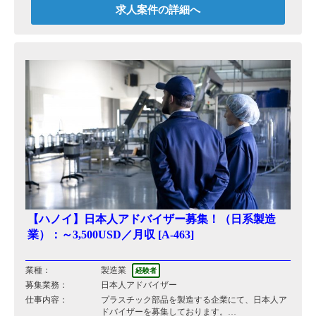
思っています。
求人案件の詳細へ
【具体的には】
■見積/提案書の作成、および会議体での報告やレ
ポーティング
■日本の本社及びクライアントとの折衝/調整業務
■マニュアルテストプロジェクトの推進/統括
■プロジェクトメンバーの管理
■プロジェクト横断での課題解決や改善活動
■部内メンバーのスキルアップやデリバリーレベ
ルの向上のための各施策
【ハノイ】日本人アドバイザー募集！（日系製造
業）：～3,500USD／月収 [A-463]
業種：
製造業
経験者
募集業務：
日本人アドバイザー
仕事内容：
プラスチック部品を製造する企業にて、日本人ア
ドバイザーを募集しております。