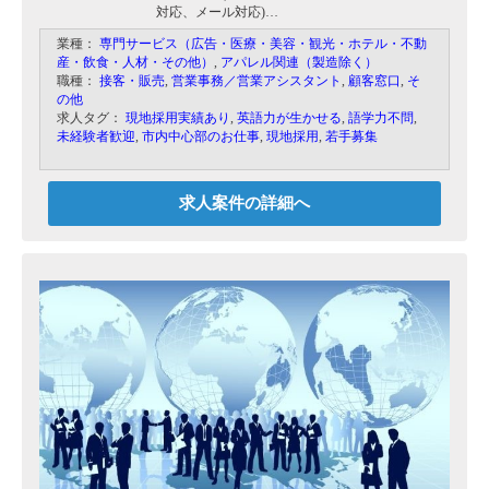
対応、メール対応)
商品の⽣産管理業務
業種：
専門サービス（広告・医療・美容・観光・ホテル・不動
商品の企画、提案、撮影等
産・飲食・人材・その他）
,
アパレル関連（製造除く）
デザイン業務（店舗設営、写真撮影、ホームペー
職種：
接客・販売
,
営業事務／営業アシスタント
,
顧客窓口
,
そ
ジ作りなど）
の他
バイヤー業務（⽣地の選定、仕⼊れ、輸出⼊。⽬
求人タグ：
現地採用実績あり
,
英語力が生かせる
,
語学力不問
,
標売上を年間を通して達成できるようになり、こ
未経験者歓迎
,
市内中心部のお仕事
,
現地採用
,
若手募集
ちらのステージの希望があれば挑戦可能です）
求人案件の詳細へ