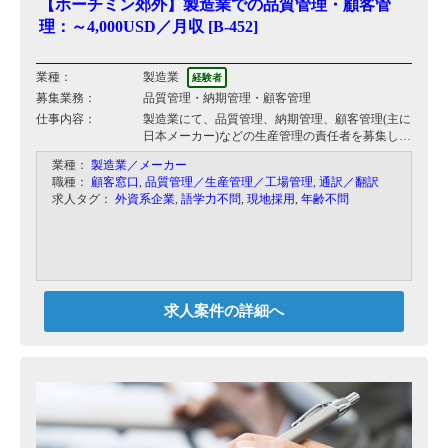
【ホーチミン郊外】製造業での品質管理・顧客管
理：～4,000USD／月収 [B-452]
業種：
製造業
経験者
募集業務：
品質管理・納期管理・顧客管理
仕事内容：
製造業にて、品質管理、納期管理、顧客管理(主に
日本メーカー)などの生産管理の責任者を募集して
おります。
業種：
製造業／メーカー
具体的には、系企業が工場訪問に来た際の対応、
職種：
顧客窓口
,
品質管理／生産管理／工場管理
,
通訳／翻訳
現地スタッフへの指導（通訳なし）となります。
求人タグ：
外資系企業
,
語学力不問
,
現地採用
,
年齢不問
顧客の日本メーカー（3社）とのやり取りが多い
ため, 文章やメール, 電話などはほとんど日本語対
応になります。
製造プロセスは以下の通りです。
金型→プレス→塗装→アッセンブリ
求人案件の詳細へ