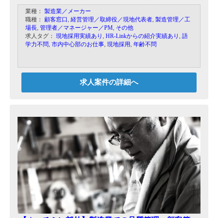
工場内のスタッフ管理、顧客管理がメインの業務
業種：
製造業／メーカー
となります。
職種：
顧客窓口
,
経営管理／取締役／現地代表者
,
製造管理／工
場長
,
管理者／マネージャー／PM
,
その他
求人タグ：
現地採用実績あり
,
HR-Linkからの紹介実績あり
,
語
学力不問
,
市内中心部のお仕事
,
現地採用
,
年齢不問
求人案件の詳細へ