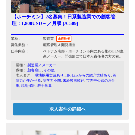
【ホーチミン】2名募集！日系製造業での顧客管
理：1,800USD～／月収 [A-509]
業種：
製造業
未経験者
募集業務：
顧客管理＆開発担当
仕事内容：
ベトナム南部・ホーチミン市内にある靴のOEM生
産メーカー、開発部にて日本人責任者の方の右腕
を募集しております。
業種：
製造業／メーカー
職種：
顧客窓口
,
その他
【お任せする業務】
求人タグ：
現地採用実績あり
,
HR-Linkからの紹介実績あり
,
英
・開発窓口（お客様との連絡業務、現地スタッフ
語力が生かせる
,
語学力不問
,
未経験者歓迎
,
市内中心部のお仕
への連絡および確認）
事
,
現地採用
,
若手募集
・部署内での通訳、
・ベトナム人社員のマネジメント
・日本本社とのやり取り、レポーティング
・顧客企業対応 （約10社、在日本の企業）
求人案件の詳細へ