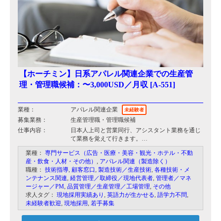
【ホーチミン】日系アパレル関連企業での生産管
理・管理職候補：〜3,000USD／月収 [A-551]
業種：
アパレル関連企業
未経験者
募集業務：
生産管理職・管理職候補
仕事内容：
日本人上司と営業同行、アシスタント業務を通じ
て業務を覚えて行きます。
業種：
専門サービス（広告・医療・美容・観光・ホテル・不動
その後の業務については下記です。
産・飲食・人材・その他）
,
アパレル関連（製造除く）
・日本人やベトナム人スタッフ、客先日本人との
職種：
技術指導
,
顧客窓口
,
製造技術／生産技術
,
各種技術・メ
実務上のやりとり
ンテナンス関連
,
経営管理／取締役／現地代表者
,
管理者／マネ
・ベトナム人スタッフの管理（勤務態度、検査状
ージャー／PM
,
品質管理／生産管理／工場管理
,
その他
況の確認、品質など）
求人タグ：
現地採用実績あり
,
英語力が生かせる
,
語学力不問
,
・客先工場でのマネジメント（ベトナム北部を含
未経験者歓迎
,
現地採用
,
若手募集
む国内への出張）