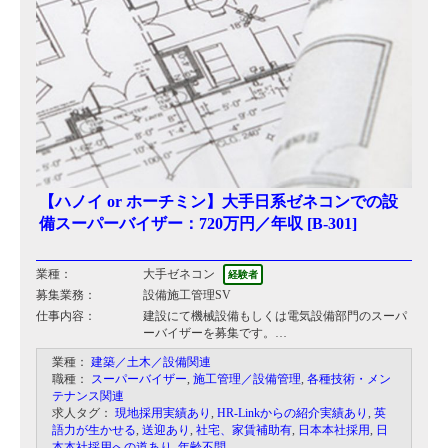
【ハノイ or ホーチミン】大手日系ゼネコンでの設
備スーパーバイザー：720万円／年収 [B-301]
業種：
大手ゼネコン
経験者
募集業務：
設備施工管理SV
仕事内容：
建設にて機械設備もしくは電気設備部門のスーパ
ーバイザーを募集です。
現場には4～5名の日本人技術者が常駐し、それぞ
業種：
建築／土木／設備関連
れ下に20～30名程度のベトナム人スタッフが配属
職種：
スーパーバイザー
,
施工管理／設備管理
,
各種技術・メン
されます。
テナンス関連
求人タグ：
現地採用実績あり
,
HR-Linkからの紹介実績あり
,
英
語力が生かせる
,
送迎あり
,
社宅、家賃補助有
,
日本本社採用
,
日
本本社採用への道あり
,
年齢不問