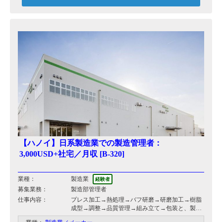
【ハノイ】日系製造業での製造管理者：
3,000USD+社宅／月収 [B-320]
業種：
製造業
経験者
募集業務：
製造部管理者
仕事内容：
プレス加工→熱処理→バフ研磨→研磨加工→樹脂
成型→調整→品質管理→組み立て→包装と、製品
の一貫生産現場での、管理者として就業していた