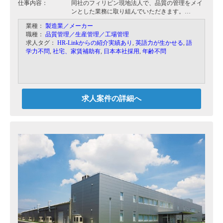
仕事内容：
同社のフィリピン現地法人で、品質の管理をメイ
ンとした業務に取り組んでいただきます。
小型減速機用の歯車やピニオン、シャフトの生
業種：
製造業／メーカー
産、一部半製品の組み立てを行っています。
職種：
品質管理／生産管理／工場管理
・品質管理部門の統括、現地スタッフへの指導
求人タグ：
HR-Linkからの紹介実績あり
,
英語力が生かせる
,
語
・製品、プロセスの監視と不適合品管理
学力不問
,
社宅、家賃補助有
,
日本本社採用
,
年齢不問
・製造部署への改善支援 など
求人案件の詳細へ