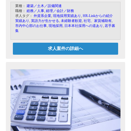
スペシャリストよりゼネラリストを求められるポ
業種：
建築／土木／設備関連
ジションです。また、現職者の負担軽減および今
職種：
総務／人事
,
経理／会計／財務
後の業務拡大に向けた人材補強の募集となりま
求人タグ：
外資系企業
,
現地採用実績あり
,
HR-Linkからの紹介
す。
実績あり
,
英語力が生かせる
,
未経験者歓迎
,
社宅、家賃補助有
,
市内中心部のお仕事
,
現地採用
,
日本本社採用への道あり
,
若手募
集
求人案件の詳細へ