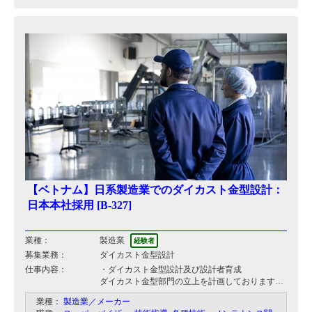
【ベトナム】日系製造業でのダイカスト金型設計：
日本本社採用 [B-327]
業種：
製造業
経験者
募集業務：
ダイカスト金型設計
仕事内容：
・ダイカスト金型設計及び設計者育成
ダイカスト金型部門の立上を計画しております。
その為のコアメンバーを求めています。
業種：
製造業／メーカー
子会社であるベトナム工場へ出向して頂き、ダイ