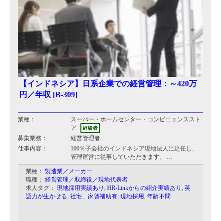
【インドネシア】日系企業での経営管理：～420万
円／年収 [B-309]
業種：
スーパー・ホームセンター・コンビニエンススト
ア
経験者
募集業務：
経営管理者
仕事内容：
100％子会社のインドネシア現地法人に赴任し、
管理運営に従事していただきます。
業種：
製造業／メーカー
具体的には…
職種：
経営管理／取締役／現地代表者
・インドネシア人のマネジメント
求人タグ：
現地採用実績あり
,
HR-Linkからの紹介実績あり
,
英
・人事、総務、社内外との折衝
語力が生かせる
,
社宅、家賃補助有
,
現地採用
,
年齢不問
・許認可の申請手続き など
※インドネシア法人は設立10年目で、主にうなぎ