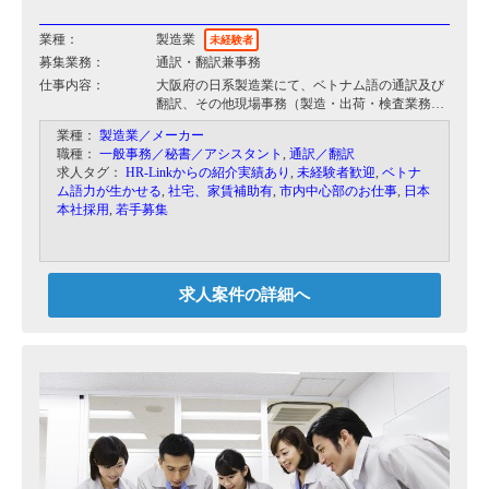
業種：
製造業
未経験者
募集業務：
通訳・翻訳兼事務
仕事内容：
大阪府の日系製造業にて、ベトナム語の通訳及び
翻訳、その他現場事務（製造・出荷・検査業務な
ど）をお願いします。
業種：
製造業／メーカー
職種：
一般事務／秘書／アシスタント
,
通訳／翻訳
求人タグ：
HR-Linkからの紹介実績あり
,
未経験者歓迎
,
ベトナ
ム語力が生かせる
,
社宅、家賃補助有
,
市内中心部のお仕事
,
日本
本社採用
,
若手募集
求人案件の詳細へ