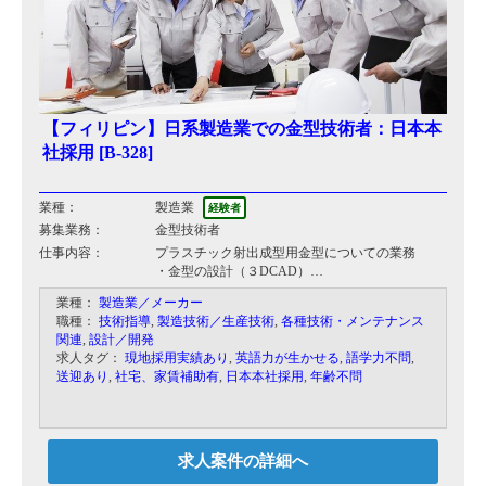
【フィリピン】日系製造業での金型技術者：日本本
社採用 [B-328]
業種：
製造業
経験者
募集業務：
金型技術者
仕事内容：
プラスチック射出成型用金型についての業務
・金型の設計（３DCAD）
・金型の修理・メンテナンス
業種：
製造業／メーカー
・金型の製作（マシニングセンタ、放電加工機等
職種：
技術指導
,
製造技術／生産技術
,
各種技術・メンテナンス
の操作）、組立、仕上など
関連
,
設計／開発
工場長のポジションをお任せ致します。
求人タグ：
現地採用実績あり
,
英語力が生かせる
,
語学力不問
,
送迎あり
,
社宅、家賃補助有
,
日本本社採用
,
年齢不問
求人案件の詳細へ