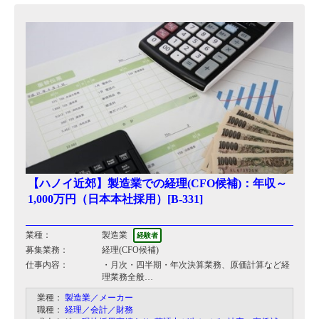
【ハノイ近郊】製造業での経理(CFO候補)：年収～
1,000万円（日本本社採用）[B-331]
業種：
製造業
経験者
募集業務：
経理(CFO候補)
仕事内容：
・月次・四半期・年次決算業務、原価計算など経
理業務全般
・本社への収支報告
業種：
製造業／メーカー
・資金繰り管理
職種：
経理／会計／財務
・収支分析と収支改善