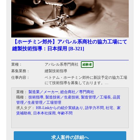
【ホーチミン郊外】アパレル系商社の協力工場にて
縫製技術指導：日本採用 [B-321]
業種：
アパレル系専門商社
経験者
募集業務：
縫製技術指導
仕事内容：
ベトナム・ホーチミン郊外に新設予定の協力工場
にて技術指導を募集しております。
同工場ではﾗｲﾝの構築をお願い致します。
業種：
製造業／メーカー
,
総合商社／専門商社
技術指導や人員配置、ﾐｼﾝ等の機械ﾒﾝﾃﾅﾝｽも行っ
職種：
技術指導
,
製造技術／生産技術
,
製造管理／工場長
,
品質
ていただきます。
管理／生産管理／工場管理
求人タグ：
HR-Linkからの紹介実績あり
,
語学力不問
,
社宅、家
賃補助有
,
日本本社採用
,
年齢不問
求人案件の詳細へ