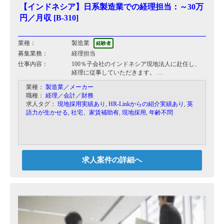
【インドネシア】日系製造業での経理担当：～30万
円／月収 [B-310]
業種：
製造業
経験者
募集業務：
経理担当
仕事内容：
100％子会社のインドネシア現地法人に赴任し、
経理に従事していただきます。
業種：
製造業／メーカー
具体的には…
職種：
経理／会計／財務
・現金出納 ・仕訳、記帳 ・月次・半期・年度決
求人タグ：
現地採用実績あり
,
HR-Linkからの紹介実績あり
,
英
算
語力が生かせる
,
社宅、家賃補助有
,
現地採用
,
年齢不問
・原価計算及び分析
・銀行折衝
※インドネシア法人は設立10年目で、主にうなぎ
の養殖を行っております。
ベテランスタッフ3名で運営しており、和気あ
求人案件の詳細へ
いあいの職場です。
経営母体のスーパーマーケットも30周年を迎
え、さらなる発展を目指しております。
※養殖場の管理者とは別に、専任で経理をできる
方を募集しております。
～増員募集～