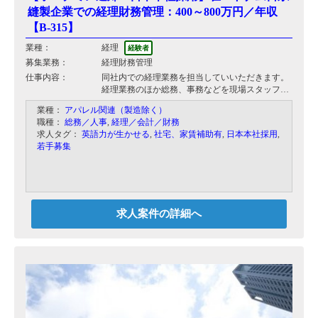
縫製企業での経理財務管理：400～800万円／年収
【B-315】
業種：
経理
経験者
募集業務：
経理財務管理
仕事内容：
同社内での経理業務を担当していいただきます。
経理業務のほか総務、事務などを現場スタッフと
共同で処理してもらう予定です。
業種：
アパレル関連（製造除く）
職種：
総務／人事
,
経理／会計／財務
【具体的には】
求人タグ：
英語力が生かせる
,
社宅、家賃補助有
,
日本本社採用
,
・社内経理業務
若手募集
・経理財務を中心とした管理業務全般
求人案件の詳細へ