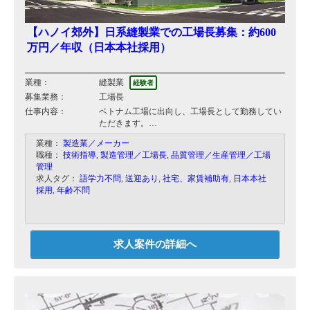
【ハノイ郊外】日系縫製業での工場長募集：約600
万円／年収（日本本社採用）
業種：
縫製業
経験者
募集業務：
工場長
仕事内容：
ベトナム工場に出向し、工場長として勤務してい
ただきます。
世界的に有名カジュアル服を製造しております。
業種：
製造業／メーカー
納品先からは品質チェックのために頻繁に視察に
職種：
技術指導
,
製造管理／工場長
,
品質管理／生産管理／工場
訪れるため、日本人の目線で同社の基準に合わせ
管理
た改善を行っていきます。
求人タグ：
語学力不問
,
送迎あり
,
社宅、家賃補助有
,
日本本社
1工場あたり800人、現場管理者への指示出し、生
採用
,
年齢不問
産管理や品質管理など全体を見て頂きます。
求人案件の詳細へ