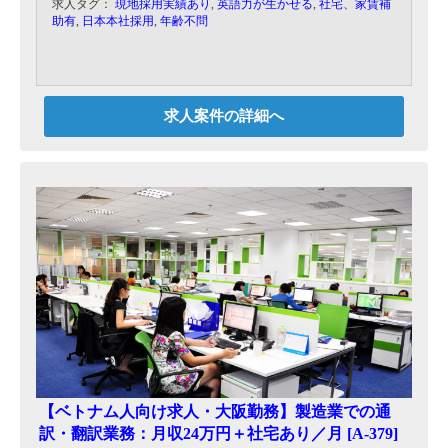
求人タグ：
現地採用実績あり
,
英語力が生かせる
,
社宅、家賃補
・年間予算立案
助有
,
日本本社採用
,
年齢不問
・ベトナム人スタッフのマネジメント
・監査対応
・税務調査対応
求人案件の詳細へ
【ベトナム人向け求人・大阪勤務】製造業での通
訳・翻訳業務：月収24万円＋社宅あり／月 [A-379]