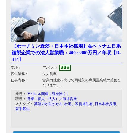
【ホーチミン近郊・日本本社採用】在ベトナム日系
縫製企業での法人営業職：400～800万円／年収【B-
314】
業種：
アパレル
経験者
募集業務：
法人営業
仕事内容：
営業力強化へ向けて同社初の専属営業職の募集と
なります。
業種：
アパレル関連（製造除く）
【業務内容】
職種：
営業（個人・法人）／海外営業
・外資系（欧米）企業へ同社取り扱い製品の営業
求人タグ：
英語力が生かせる
,
社宅、家賃補助有
,
日本本社採用
,
若手募集
・生地資材を取り扱う現地企業への営業など