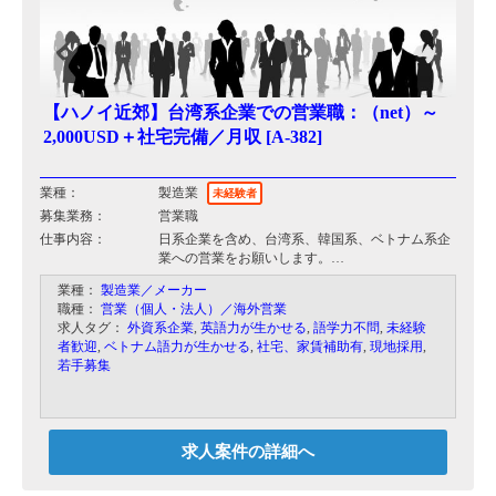
【ハノイ近郊】台湾系企業での営業職：（net）～
2,000USD＋社宅完備／月収 [A-382]
業種：
製造業
未経験者
募集業務：
営業職
仕事内容：
日系企業を含め、台湾系、韓国系、ベトナム系企
業への営業をお願いします。
営業エリアはベトナム北部がメインとなり、場合
業種：
製造業／メーカー
によってはベトナム人と同行して営業を行って頂
職種：
営業（個人・法人）／海外営業
きます。
求人タグ：
外資系企業
,
英語力が生かせる
,
語学力不問
,
未経験
者歓迎
,
ベトナム語力が生かせる
,
社宅、家賃補助有
,
現地採用
,
若手募集
求人案件の詳細へ