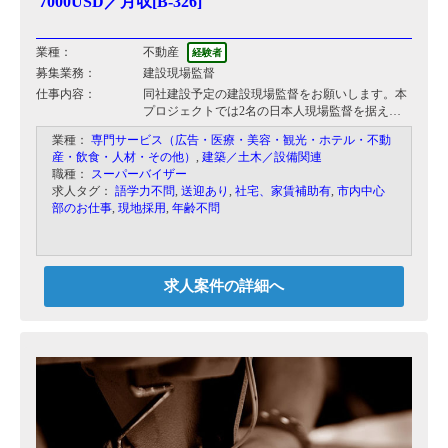
7000USD／月収[B-326]
業種：
不動産
経験者
募集業務：
建設現場監督
仕事内容：
同社建設予定の建設現場監督をお願いします。本
プロジェクトでは2名の日本人現場監督を据える
予定で、日本人同士連携をとりながら、現場のベ
業種：
専門サービス（広告・医療・美容・観光・ホテル・不動
トナム人ワーカーに落とし込んでいき、事業を完
産・飲食・人材・その他）
,
建築／土木／設備関連
遂していただく予定です。
職種：
スーパーバイザー
求人タグ：
語学力不問
,
送迎あり
,
社宅、家賃補助有
,
市内中心
部のお仕事
,
現地採用
,
年齢不問
求人案件の詳細へ