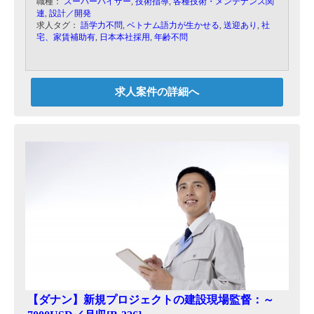
職種：
スーパーバイザー
,
技術指導
,
各種技術・メンテナンス関
カスト金型生産の為の体制づくりに始まり、営業
連
,
設計／開発
と連携しての見積、設計等をお任せします。
求人タグ：
語学力不問
,
ベトナム語力が生かせる
,
送迎あり
,
社
宅、家賃補助有
,
日本本社採用
,
年齢不問
求人案件の詳細へ
【ダナン】新規プロジェクトの建設現場監督：～