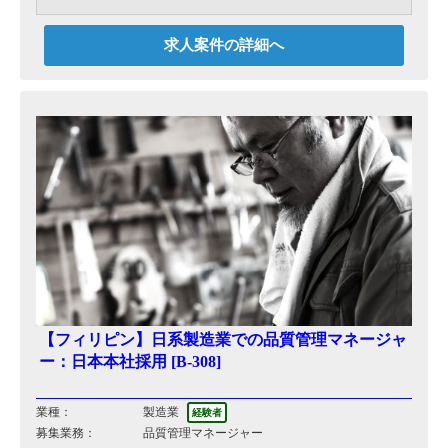
の養殖を行っております。
ベテランスタッフ3名で運営しており、和気あ
いあいの職場です。
求人案件の詳細へ
経営母体のスーパーマーケットも30周年を迎
え、さらなる発展を目指しております。
※養殖場の管理者とは別に、専任で経営管理(イン
ドネシア人のマネジメント)できる方を募集してお
ります。
～増員募集～
【フィリピン】日系製造業での品質管理マネージャ
ー：日本本社採用 [B-308]
業種：
製造業
経験者
募集業務：
品質管理マネージャー