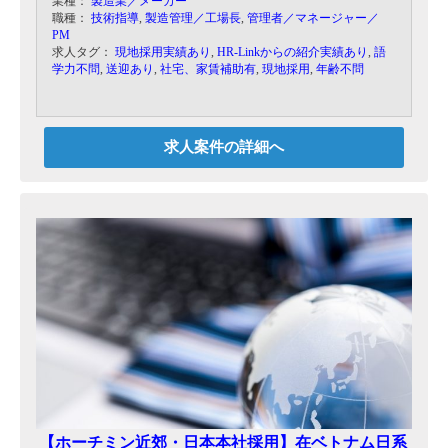
業種：
製造業／メーカー
だきます。
職種：
技術指導
,
製造管理／工場長
,
管理者／マネージャー／
PM
求人タグ：
現地採用実績あり
,
HR-Linkからの紹介実績あり
,
語
学力不問
,
送迎あり
,
社宅、家賃補助有
,
現地採用
,
年齢不問
求人案件の詳細へ
【ホーチミン近郊・日本本社採用】在ベトナム日系