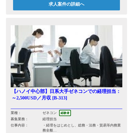
求人案件の詳細へ
【ハノイ中心部】日系大手ゼネコンでの経理担当：
～2,500USD／月収 [B-313]
業種：
ゼネコン
経験者
募集業務：
経理担当
仕事内容：
・経理をはじめとし、総務・法務・貿易等内務業
務全般