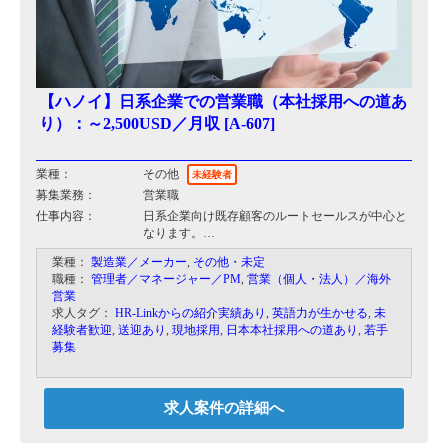
【ハノイ】日系企業での営業職（本社採用への道あ
り）：～2,500USD／月収 [A-607]
業種：
その他
未経験者
募集業務：
営業職
仕事内容：
日系企業向け既存顧客のルートセールスが中心と
なります。
入社後はOJT研修がメインとなりますが、先輩社
業種：
製造業／メーカー
,
その他・未定
員と同行し現場でスキルを身につけて頂きます。
職種：
管理者／マネージャー／PM
,
営業（個人・法人）／海外
営業
【具体的な仕事内容】
求人タグ：
HR-Linkからの紹介実績あり
,
英語力が生かせる
,
未
・新規開拓
経験者歓迎
,
送迎あり
,
現地採用
,
日本本社採用への道あり
,
若手
・既存顧客ケア
募集
・日系企業のカスタマーサポート
求人案件の詳細へ