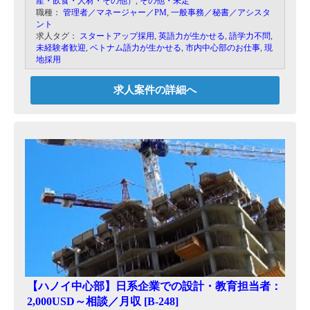
産・飲食・人材・その他）
,
その他・未定
職種：
管理者／マネージャー／PM
,
一般事務／秘書／アシスタ
ント
求人タグ：
スタートアップ採用
,
英語力が生かせる
,
語学力不問
,
未経験者歓迎
,
ベトナム語力が生かせる
,
市内中心部のお仕事
,
現
地採用
求人案件の詳細へ
【ハノイ中心部】日系企業での設計・教育担当者：
2,000USD～相談／月収 [B-248]