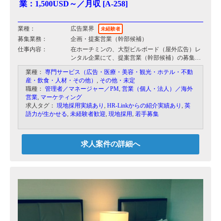
業：1,500USD～／月収 [A-258]
※マレーシアの留学支援は市場規模が小さいもの
の、競合が少ないためビジネスチャンスは多いで
す。
業種：
広告業界
未経験者
今後は高校との提携や、インターンシップ事業
募集業務：
企画・提案営業（幹部候補）
の展開も視野に入れております。
仕事内容：
在ホーチミンの、大型ビルボード（屋外広告）レ
将来的なマレーシア勤務の希望があれば、ぜひ
ンタル企業にて、提案営業（幹部候補）の募集で
ご相談ください。
す。
業種：
専門サービス（広告・医療・美容・観光・ホテル・不動
ベトナム国内に進出中の日系企業様及び外資系企
産・飲食・人材・その他）
,
その他・未定
業様向けの各種広告媒体に関する企画提案営業及
職種：
管理者／マネージャー／PM
,
営業（個人・法人）／海外
び幹部社員候補を求めております。
営業
,
マーケティング
求人タグ：
現地採用実績あり
,
HR-Linkからの紹介実績あり
,
英
【お任せする業務】
語力が生かせる
,
未経験者歓迎
,
現地採用
,
若手募集
■大手日系企業への新規営業
■既存顧客へのフォロー、トラブル発生時の対応
■ベトナム人スタッフのマネジメント
■労務管理
求人案件の詳細へ