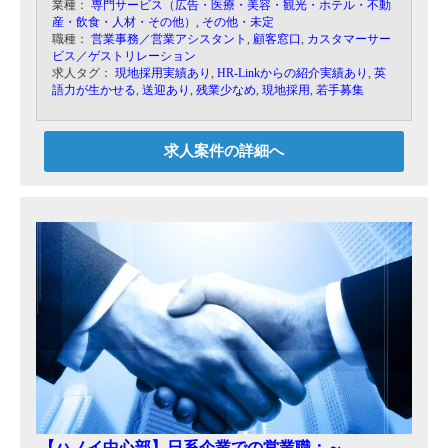
業種：
専門サービス（広告・医療・美容・観光・ホテル・不動
現担当者は16年2月末を目安に退職を予定の為、
産・飲食・人材・その他）
,
その他・未定
出来るだけ早期の入社が望まれます。
職種：
営業事務／営業アシスタント
,
顧客窓口
,
カスタマーサー
ビス／ゲストリレーション
【具体的には】
求人タグ：
現地採用実績あり
,
HR-Linkからの紹介実績あり
,
英
・日本からベトナムに視察に来た企業のアテンド
語力が生かせる
,
送迎あり
,
残業少なめ
,
現地採用
,
若手募集
業務。
・入居を決定されたお客様の投資手続きや稼動ま
でに必要となる諸手続きのサポート業務。
・入居工場からの問い合わせ（電気、水道、通信
求人案件の詳細へ
などに関するトラブルが多い）を受け、上司指示
のもと
ローカルスタッフと協力してお客様対応を行う。
（勤務時間外の対応有り）
・入居企業向けの親睦会、セミナー、展示会等、
イベントの企画・サポート
【ハノイ中心部】日系企業での営業職：～