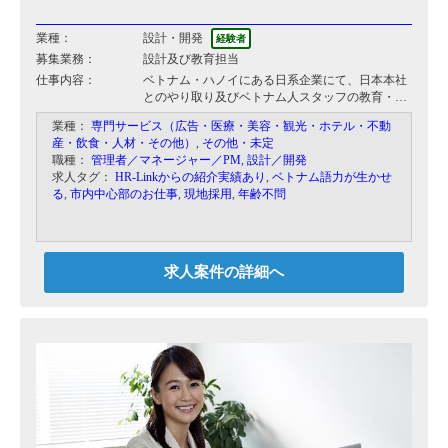
業種：
設計・開発
経験者
募集業務：
設計及び教育担当
仕事内容：
ベトナム・ハノイにある日系企業にて、日本本社
とのやり取り及びベトナム人スタッフの教育・管
理、その他CADを使用した業務に従事していただ
業種：
専門サービス（広告・医療・美容・観光・ホテル・不動
きます。
産・飲食・人材・その他）
,
その他・未定
また、適正によってはパンフレットの作成などに
職種：
管理者／マネージャー／PM
,
設計／開発
も携わっていただきます。
求人タグ：
HR-Linkからの紹介実績あり
,
ベトナム語力が生かせ
る
,
市内中心部のお仕事
,
現地採用
,
年齢不問
求人案件の詳細へ