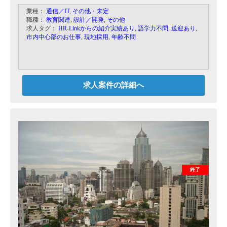
ンジニアの指導
業種：
通信／IT
,
その他・未定
-顧客（日本企業）対応、トラブルシューティング
職種：
教育関連
,
設計／開発
,
その他
-業務ごとの特性に合わせた運用詳細計画から、品
求人タグ：
HR-Linkからの紹介実績あり
,
語学力不問
,
送迎あり
,
質や生産性の目標値を設定
市内中心部のお仕事
,
現地採用
,
年齢不問
-立ち上げ後の運用実績から、計画との乖離分析を
行い、対策を立案 （PDCA運用）
-業務運用基盤ナレッジの構築
-業績視点からの収益改善、向上施策の推進
※その他、立ち上げ期の企業の仕組みづくりを、
経験・実力に応じてお任せします
求人案件の詳細へ
終了