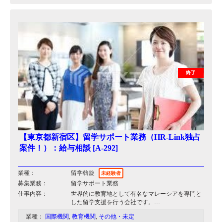
終了
【東京都新宿区】留学サポート業務（HR-Link独占
案件！）：給与相談 [A-292]
業種：
留学斡旋
未経験者
募集業務：
留学サポート業務
仕事内容：
世界的に教育地として有名なマレーシアを専門と
した留学支援を行う会社です。
業種：
国際機関
,
教育機関
,
その他・未定
▼留学カウンセリング