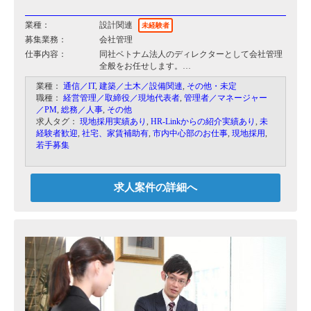
業種：
設計関連
未経験者
募集業務：
会社管理
仕事内容：
同社ベトナム法人のディレクターとして会社管理
全般をお任せします。
現在10名以上のベトナム人が従事しております
業種：
通信／IT
,
建築／土木／設備関連
,
その他・未定
が、スタッフの管理から日本本社とのやり取り、
職種：
経営管理／取締役／現地代表者
,
管理者／マネージャー
日本側かrなお業務指示の落とし込みなど、多岐に
／PM
,
総務／人事
,
その他
わたり対応して頂きます。
求人タグ：
現地採用実績あり
,
HR-Linkからの紹介実績あり
,
未
その他現地法人でやり取りをしている相武の業者
経験者歓迎
,
社宅、家賃補助有
,
市内中心部のお仕事
,
現地採用
,
との対応も行っていただきます。
若手募集
（コンサル会社、会計関連、人材会社関連など）
求人案件の詳細へ