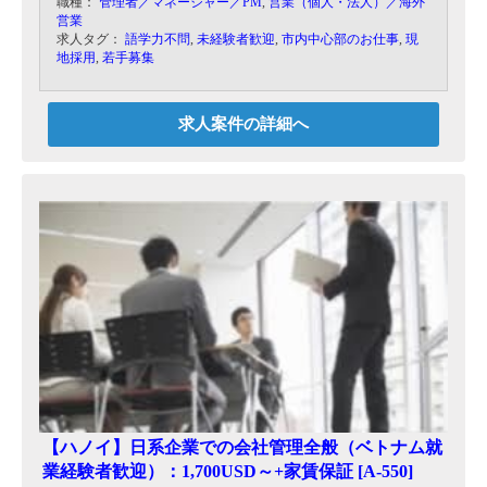
職種：
管理者／マネージャー／PM
,
営業（個人・法人）／海外
営業
求人タグ：
語学力不問
,
未経験者歓迎
,
市内中心部のお仕事
,
現
地採用
,
若手募集
求人案件の詳細へ
【ハノイ】日系企業での会社管理全般（ベトナム就
業経験者歓迎）：1,700USD～+家賃保証 [A-550]