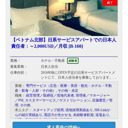
終了
【ベトナム北部】日系サービスアパートでの日本人
責任者：～2,000USD／月収 [B-160]
業種：
ホテル・不動産
経験者
募集業務：
日本人担当
仕事内容：
2016年秋にOPEN予定の日系サービスアパートメ
ントにて、日本人担当者を募集しております。
開設に伴う準備からOPEN後は日本人顧客の対応
業種：
専門サービス（広告・医療・美容・観光・ホテル・不動
をメインに、ホテル内のベトナム人管理、外注の
産・飲食・人材・その他）
,
その他・未定
選定及び管理を行っていただきます。（入居者の
職種：
経営管理／取締役／現地代表者
,
管理者／マネージャー
９０％が日本人）
／PM
,
カスタマーサービス／ゲストリレーション
,
店舗運営／管
日本的なホスピタリティをもって業務に取り組ん
理
,
その他
でいただきます。
求人タグ：
スタートアップ採用
,
現地採用実績あり
,
HR-Linkか
らの紹介実績あり
,
英語力が生かせる
,
未経験者歓迎
,
送迎あり
,
社宅、家賃補助有
,
現地採用
,
若手募集
求人案件の詳細へ