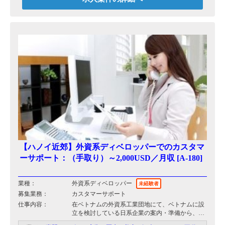
【ハノイ近郊】外資系ディベロッパーでのカスタマ
ーサポート：（手取り）～2,000USD／月収 [A-180]
業種：
外資系ディベロッパー
未経験者
募集業務：
カスタマーサポート
仕事内容：
在ベトナムの外資系工業団地にて、ベトナムに設
立を検討している日系企業の案内・準備から、入
居済工場のサポートを行うお仕事です。