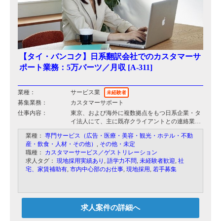
【タイ・バンコク】日系翻訳会社でのカスタマーサ
ポート業務：5万バーツ／月収 [A-311]
業種：
サービス業
未経験者
募集業務：
カスタマーサポート
仕事内容：
東京、および海外に複数拠点をもつ日系企業・タ
イ法人にて、主に既存クライアントとの連絡業務
をしていただきます。メールでのやり取りが中心
業種：
専門サービス（広告・医療・美容・観光・ホテル・不動
ですが、顧客は日本人ですので全て日本語だけで
産・飲食・人材・その他）
,
その他・未定
業務が可能です。その他お見積依頼に対しての対
職種：
カスタマーサービス／ゲストリレーション
応などもございますが、同社内に算出用のマニュ
求人タグ：
現地採用実績あり
,
語学力不問
,
未経験者歓迎
,
社
アルがございますので、特に専門的な知識がなく
宅、家賃補助有
,
市内中心部のお仕事
,
現地採用
,
若手募集
てもすぐにできるようになっております。本業務
に営業的な要素は一切ございませんので、オフィ
スでのデスクワークが得意な方に最適なお仕事と
なっております。
求人案件の詳細へ