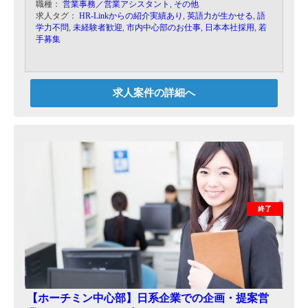
職種：
営業事務／営業アシスタント
,
その他
求人タグ：
HR-Linkからの紹介実績あり
,
英語力が生かせる
,
語
▼留学セミナーなどのイベントの企画、運営
学力不問
,
未経験者歓迎
,
市内中心部のお仕事
,
日本本社採用
,
若
手募集
▼マレーシア留学サポートサイトの運営
問い合わせへの対応や、メールマガジンの発行な
どもお願いします。
▼情報収集
求人案件の詳細へ
マレーシアの大学、インターナショナルスクー
ル、語学学校などの情報を収集していただきま
す。
その情報をHPに掲載したり、留学を考えている方
にお伝えします。
▼留学中の学生フォロー
留学中の学生(現在約5～60人)のフォローは、基本
的にはマレーシアオフィスで行いますが、
日本にいる保護者様への情報提供などをお願い致
終了
します。
※就業後は任せきりではなく、同社の代表と二人
三脚で動いていただきます。
未経験者でも安心してスタートできます。
独り立ちできるように、代表が責任をもって教
【ホーチミン中心部】日系企業での企画・提案営
育致します。