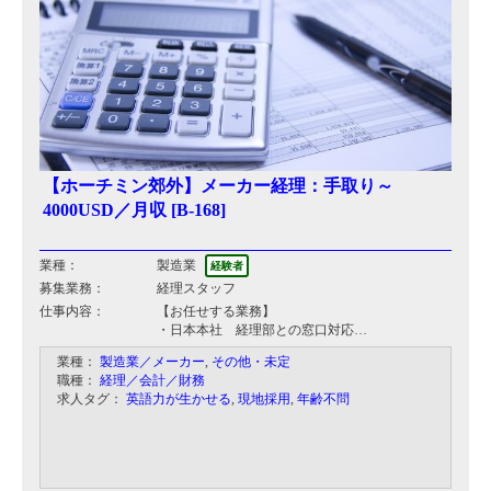
【ホーチミン郊外】メーカー経理：手取り～
4000USD／月収 [B-168]
業種：
製造業
経験者
募集業務：
経理スタッフ
仕事内容：
【お任せする業務】
・日本本社 経理部との窓口対応
・社長の指示に基づいた資料の作成 （過去の実
業種：
製造業／メーカー
,
その他・未定
績レポートや、将来予測・事業計画の資料など）
職種：
経理／会計／財務
・通常の経理業務、スケジュール管理
求人タグ：
英語力が生かせる
,
現地採用
,
年齢不問
【経理部構成】
ベトナム人担当者： 部門長は30歳前後の女性。
その他、女性2名と男性1名。
直属の上司： 日本人のベトナム法人社長 （40