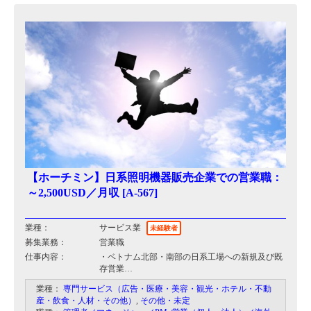
【ホーチミン】日系照明機器販売企業での営業職：
～2,500USD／月収 [A-567]
業種：
サービス業
未経験者
募集業務：
営業職
仕事内容：
・ベトナム北部・南部の⽇系⼯場への新規及び既
存営業
・⾒積、契約書作成
業種：
専門サービス（広告・医療・美容・観光・ホテル・不動
・その他、営業活動に付随する業務
産・飲食・人材・その他）
,
その他・未定
※⽉に1回程度ハノイ出張あり