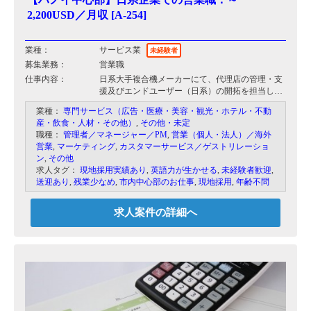
2,200USD／月収 [A-254]
業種：
サービス業
未経験者
募集業務：
営業職
仕事内容：
日系大手複合機メーカーにて、代理店の管理・支
援及びエンドユーザー（日系）の開拓を担当して
頂きます。
業種：
専門サービス（広告・医療・美容・観光・ホテル・不動
職場や代理店対応においては日本人1名の環境な
産・飲食・人材・その他）
,
その他・未定
ので、積極的に外国人とコミュニケーションを図
職種：
管理者／マネージャー／PM
,
営業（個人・法人）／海外
ることが重要です。
営業
,
マーケティング
,
カスタマーサービス／ゲストリレーショ
ン
,
その他
求人タグ：
現地採用実績あり
,
英語力が生かせる
,
未経験者歓迎
,
送迎あり
,
残業少なめ
,
市内中心部のお仕事
,
現地採用
,
年齢不問
求人案件の詳細へ