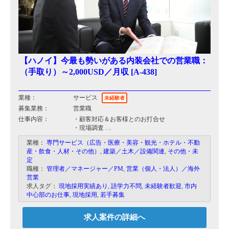
【ハノイ】今最も勢いがある内装会社での営業職：
（手取り）～2,000USD／月収 [A-438]
業種：
サービス
未経験者
募集業務：
営業職
仕事内容：
・顧客対応＆お客様とのお打合せ
・現場調査
・レイアウト、図面、プレゼンテーション資料の
業種：
専門サービス（広告・医療・美容・観光・ホテル・不動
作成
産・飲食・人材・その他）
,
建築／土木／設備関連
,
その他・未
・見積り
定
・契約締結
職種：
管理者／マネージャー／PM
,
営業（個人・法人）／海外
・現場確認
営業
・引き渡し 等
求人タグ：
現地採用実績あり
,
語学力不問
,
未経験者歓迎
,
市内
中心部のお仕事
,
現地採用
,
若手募集
求人案件の詳細へ