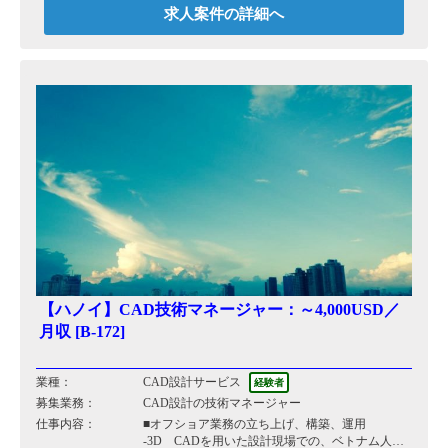
【お任せする業務】
求人案件の詳細へ
・月次決算書の作成 （日本版、ベトナム版）
※日本本社では今期よりIFRSを取り入れ済
・ベトナム人担当のマネジメント
・日本本社、他海外拠点の経理部とのやり取り、
レポーティング
・営業の分析資料、新ビジネス立ち上げの試算表
作成 等
【ハノイ】CAD技術マネージャー：～4,000USD／
月収 [B-172]
業種：
CAD設計サービス
経験者
募集業務：
CAD設計の技術マネージャー
仕事内容：
■オフショア業務の立ち上げ、構築、運用
-3D CADを用いた設計現場での、ベトナム人エ