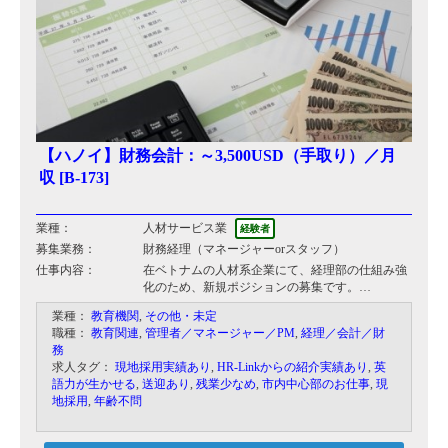
【ハノイ】財務会計：～3,500USD（手取り）／月
収 [B-173]
業種：
人材サービス業
経験者
募集業務：
財務経理（マネージャーorスタッフ）
仕事内容：
在ベトナムの人材系企業にて、経理部の仕組み強
化のため、新規ポジションの募集です。
現在同社の海外拠点はいずれも外部の会計事務所
業種：
教育機関
,
その他・未定
に一部業務を委託しているが、今後は財務経理の
職種：
教育関連
,
管理者／マネージャー／PM
,
経理／会計／財
仕組みを全て内省化してゆく予定。
務
ご経験の豊富なかたであれば、ベトナムの仕組み
求人タグ：
現地採用実績あり
,
HR-Linkからの紹介実績あり
,
英
づくりの後に、タイ・カンボジア等の統括管理本
語力が生かせる
,
送迎あり
,
残業少なめ
,
市内中心部のお仕事
,
現
部設置に関わって頂く可能性もあり、海外の財務
地採用
,
年齢不問
経理畑で実力をつけるチャンスのあるポジション
です。