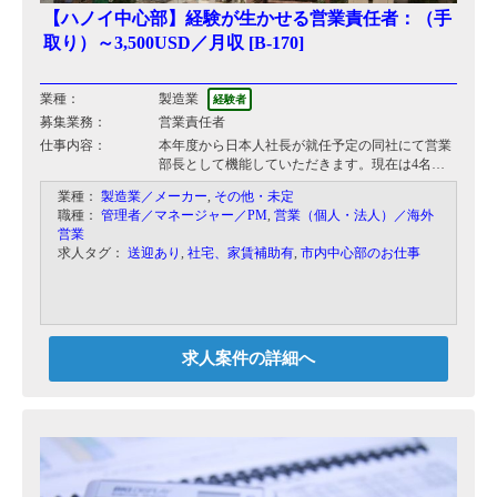
【ハノイ中心部】経験が生かせる営業責任者：（手
取り）～3,500USD／月収 [B-170]
業種：
製造業
経験者
募集業務：
営業責任者
仕事内容：
本年度から日本人社長が就任予定の同社にて営業
部長として機能していただきます。現在は4名の
営業担当（ベトナム人）がおり、4名のマネジメ
業種：
製造業／メーカー
,
その他・未定
ント、目標設定から進捗管理、教育、マネジメン
職種：
管理者／マネージャー／PM
,
営業（個人・法人）／海外
トを行いつつ、日本人社長のサポートも行ってい
営業
ただきます。
求人タグ：
送迎あり
,
社宅、家賃補助有
,
市内中心部のお仕事
求人案件の詳細へ